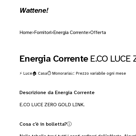
Wattene!
Home
›
Fornitori
›
Energia Corrente
›
Offerta
Energia Corrente
E.CO LUCE
⚡ Luce
🏠 Casa
⏱️ Monoraria
📈 Prezzo variabile ogni mese
Descrizione da Energia Corrente
E.CO LUCE ZERO GOLD LINK.
Cosa c’è in bolletta?
ⓘ