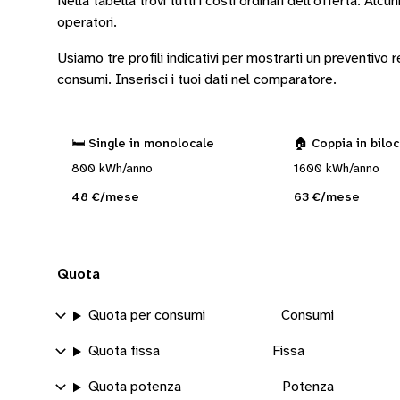
Nella tabella trovi tutti i costi ordinari dell’offerta. Alcun
operatori
.
Usiamo tre profili indicativi per mostrarti un preventivo
consumi.
Inserisci i tuoi dati nel comparatore.
🛏️ Single in monolocale
🏠 Coppia in bilo
800 kWh/anno
1600 kWh/anno
48 €/mese
63 €/mese
Quota
Quota per consumi
Consumi
Quota fissa
Fissa
Quota potenza
Potenza