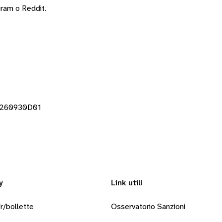
gram
o
Reddit
.
F260930D01
y
Link utili
r/bollette
Osservatorio Sanzioni