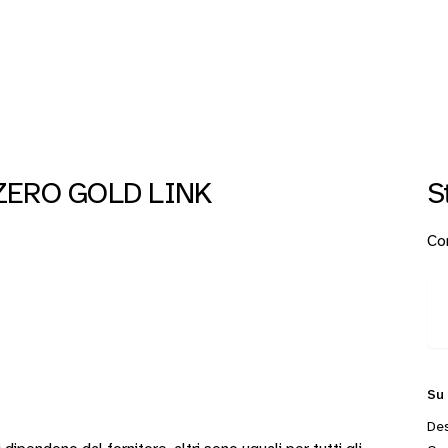
 ZERO GOLD LINK
S
Con
Su
Des