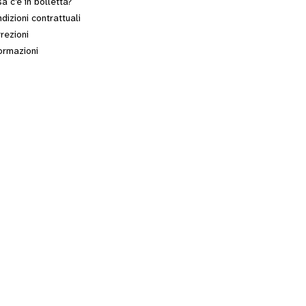
a c’è in bolletta?
dizioni contrattuali
rezioni
ormazioni