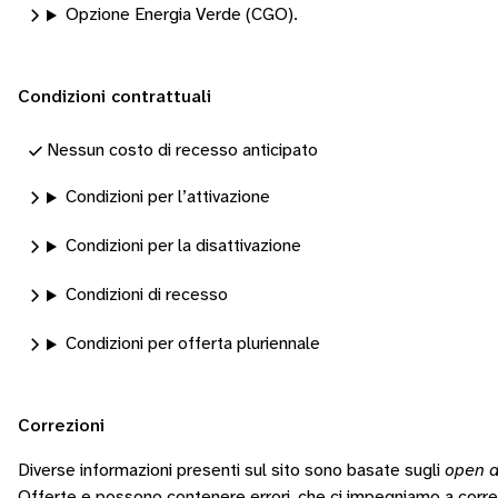
Opzione Energia Verde (CGO).
Condizioni contrattuali
Nessun costo di recesso anticipato
Condizioni per l’attivazione
Condizioni per la disattivazione
Condizioni di recesso
Condizioni per offerta pluriennale
Correzioni
Diverse informazioni presenti sul sito sono basate sugli
open d
Offerte e possono contenere errori, che ci impegniamo a corr