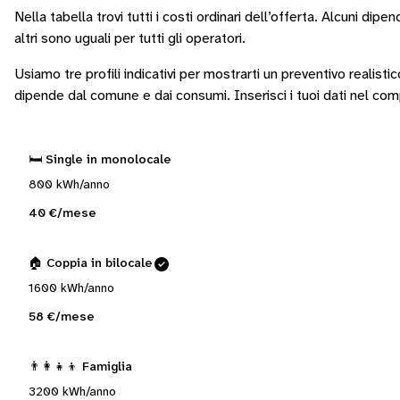
Nella tabella trovi tutti i costi ordinari dell’offerta. Alcuni
dipend
altri sono
uguali per tutti gli operatori
.
Usiamo tre profili indicativi per mostrarti un preventivo realisti
dipende dal comune e dai consumi.
Inserisci i tuoi dati nel co
🛏️ Single in monolocale
800 kWh/anno
40 €/mese
🏠 Coppia in bilocale
1600 kWh/anno
58 €/mese
👨‍👩‍👧‍👦 Famiglia
3200 kWh/anno