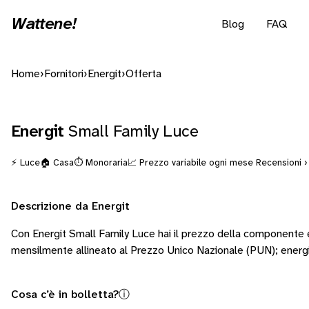
Wattene!
Blog
FAQ
Home
›
Fornitori
›
Energit
›
Offerta
Energit
Small Family Luce
⚡ Luce
🏠 Casa
⏱️ Monoraria
📈 Prezzo variabile ogni mese
Recensioni ›
Descrizione da Energit
Con Energit Small Family Luce hai il prezzo della componente
mensilmente allineato al Prezzo Unico Nazionale (PUN); energ
Cosa c’è in bolletta?
ⓘ