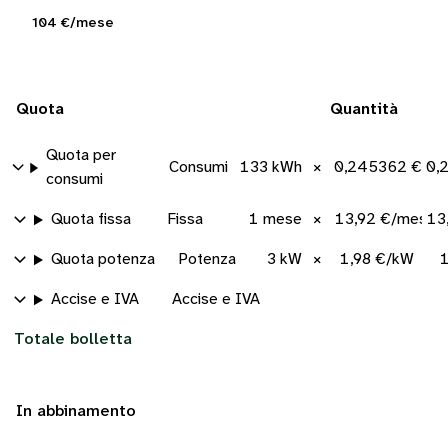
104 €/mese
Quota
Quantità
Quota per
Consumi
133 kWh
×
0,245362 €/k
0,
consumi
Quota fissa
Fissa
1 mese
×
13,92 €/mese
13
Quota potenza
Potenza
3 kW
×
1,98 €/kW
1
Accise e IVA
Accise e IVA
Totale bolletta
In abbinamento