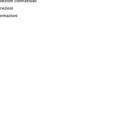
dizioni contrattuali
rezioni
ormazioni