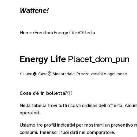
Wattene!
Home
›
Fornitori
›
Energy Life
›
Offerta
Energy Life
Placet_dom_pun
⚡ Luce
🏠 Casa
⏱️ Monoraria
📈 Prezzo variabile ogni mese
Cosa c’è in bolletta?
ⓘ
Nella tabella trovi tutti i costi ordinari dell’offerta. Alcun
operatori
.
Usiamo tre profili indicativi per mostrarti un preventivo
consumi.
Inserisci i tuoi dati nel comparatore.