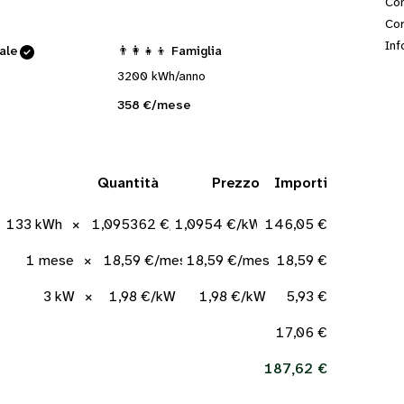
Con
Cor
Inf
cale
👨‍👩‍👧‍👦 Famiglia
3200 kWh/anno
358 €/mese
Quantità
Prezzo
Importi
133 kWh
×
1,095362 €/kWh
1,0954 €/kWh
146,05 €
1 mese
×
18,59 €/mese
18,59 €/mese
18,59 €
3 kW
×
1,98 €/kW
1,98 €/kW
5,93 €
17,06 €
187,62 €