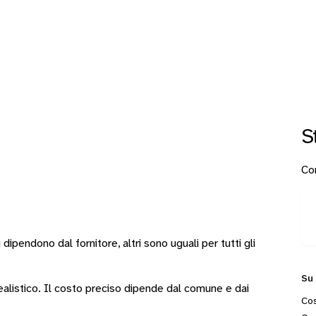
S
Con
i
dipendono dal fornitore
, altri sono
uguali per tutti gli
Su
 realistico. Il costo preciso dipende dal comune e dai
Cos