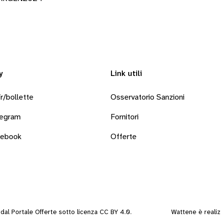
y
Link utili
r/bollette
Osservatorio Sanzioni
legram
Fornitori
cebook
Offerte
i dal
Portale Offerte
sotto
licenza CC BY 4.0
.
Wattene è reali