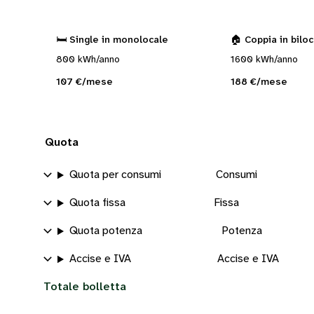
🛏️ Single in monolocale
🏠 Coppia in bilo
800 kWh/anno
1600 kWh/anno
107 €/mese
188 €/mese
Quota
Quota per consumi
Consumi
Quota fissa
Fissa
Quota potenza
Potenza
Accise e IVA
Accise e IVA
Totale bolletta