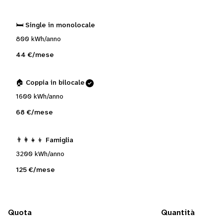
🛏️ Single in monolocale
800 kWh/anno
44 €/mese
🏠 Coppia in bilocale
1600 kWh/anno
68 €/mese
👨‍👩‍👧‍👦 Famiglia
3200 kWh/anno
125 €/mese
Quota
Quantità