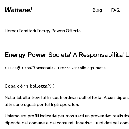
Wattene!
Blog
FAQ
Home
›
Fornitori
›
Energy Power
›
Offerta
Energy Power
Societa' A Responsabilita' 
⚡ Luce
🏠 Casa
⏱️ Monoraria
📈 Prezzo variabile ogni mese
Cosa c’è in bolletta?
ⓘ
Nella tabella trovi tutti i costi ordinari dell’offerta. Alcuni
dipend
altri sono
uguali per tutti gli operatori
.
Usiamo tre profili indicativi per mostrarti un preventivo realisti
dipende dal comune e dai consumi.
Inserisci i tuoi dati nel co