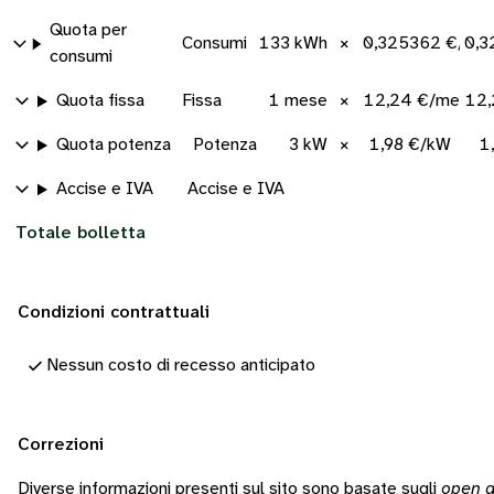
Quota per
Consumi
133 kWh
×
0,325362 €/kW
0,3
consumi
Quota fissa
Fissa
1 mese
×
12,24 €/mese
12,
Quota potenza
Potenza
3 kW
×
1,98 €/kW
1
Accise e IVA
Accise e IVA
Totale bolletta
Condizioni contrattuali
Nessun costo di recesso anticipato
Correzioni
Diverse informazioni presenti sul sito sono basate sugli
open d