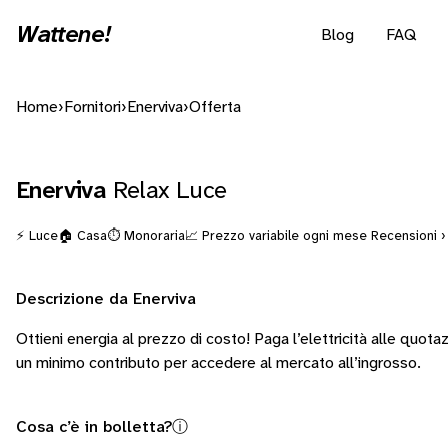
Wattene!
Blog
FAQ
Home
›
Fornitori
›
Enerviva
›
Offerta
Enerviva
Relax Luce
⚡ Luce
🏠 Casa
⏱️ Monoraria
📈 Prezzo variabile ogni mese
Recensioni ›
Descrizione da Enerviva
Ottieni energia al prezzo di costo! Paga l’elettricità alle quota
un minimo contributo per accedere al mercato all’ingrosso.
Cosa c’è in bolletta?
ⓘ