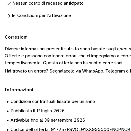
Nessun costo di recesso anticipato
Condizioni per l’attivazione
Correzioni
Diverse informazioni presenti sul sito sono basate sugli
open d
Offerte e possono contenere errori, che ci impegniamo a corr
tempestivamente.
Questa offerta non ha subito correzioni.
Hai trovato un errore? Segnalacelo via
WhatsApp
,
Telegram
o
Informazioni
•
Condizioni contrattuali fissate per un anno
•
Pubblicata il 1º luglio 2026
•
Attivabile fino al 30 settembre 2026
•
Codice dell’offerta: 017257ESVOL01XX000000ENCPNC