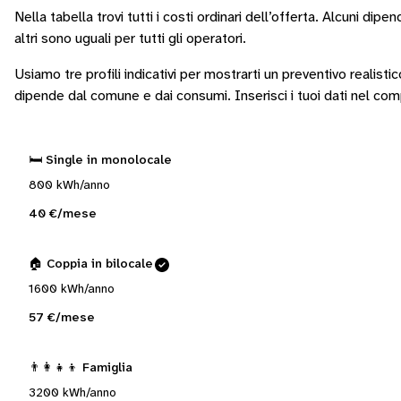
Nella tabella trovi tutti i costi ordinari dell’offerta. Alcuni
dipend
altri sono
uguali per tutti gli operatori
.
Usiamo tre profili indicativi per mostrarti un preventivo realisti
dipende dal comune e dai consumi.
Inserisci i tuoi dati nel co
🛏️ Single in monolocale
800 kWh/anno
40 €/mese
🏠 Coppia in bilocale
1600 kWh/anno
57 €/mese
👨‍👩‍👧‍👦 Famiglia
3200 kWh/anno