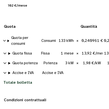
102 €/mese
Quota
Quantità
Quota per
Consumi
133 kWh
×
0,240961 €/k
0,
consumi
Quota fissa
Fissa
1 mese
×
13,92 €/mese
13
Quota potenza
Potenza
3 kW
×
1,98 €/kW
Accise e IVA
Accise e IVA
Totale bolletta
Condizioni contrattuali