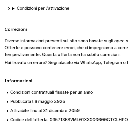
Condizioni per l’attivazione
Correzioni
Diverse informazioni presenti sul sito sono basate sugli
open d
Offerte e possono contenere errori, che ci impegniamo a corr
tempestivamente.
Questa offerta non ha subito correzioni.
Hai trovato un errore? Segnalacelo via
WhatsApp
,
Telegram
o
Informazioni
•
Condizioni contrattuali fissate per un anno
•
Pubblicata l’8 maggio 2026
•
Attivabile fino al 31 dicembre 2050
•
Codice dell’offerta: 035713ESVML01XX000000GTCLHP