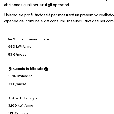
altri sono
uguali per tutti gli operatori
.
Usiamo tre profili indicativi per mostrarti un preventivo realisti
dipende dal comune e dai consumi.
Inserisci i tuoi dati nel co
🛏️ Single in monolocale
800 kWh/anno
53 €/mese
🏠 Coppia in bilocale
1600 kWh/anno
71 €/mese
👨‍👩‍👧‍👦 Famiglia
3200 kWh/anno
117 €/mese