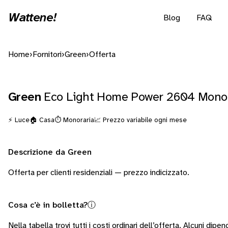
Wattene!
Blog
FAQ
Home
›
Fornitori
›
Green
›
Offerta
Green
Eco Light Home Power 2604 Mono
⚡ Luce
🏠 Casa
⏱️ Monoraria
📈 Prezzo variabile ogni mese
Descrizione da Green
Offerta per clienti residenziali — prezzo indicizzato.
Cosa c’è in bolletta?
ⓘ
Nella tabella trovi tutti i costi ordinari dell’offerta. Alcuni
dipend