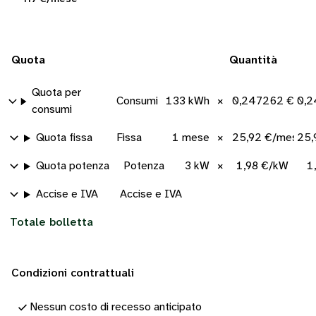
Quota
Quantità
Quota per
Consumi
133 kWh
×
0,247262 €/kW
0,2
consumi
Quota fissa
Fissa
1 mese
×
25,92 €/mese
25,
Quota potenza
Potenza
3 kW
×
1,98 €/kW
1
Accise e IVA
Accise e IVA
Totale bolletta
Condizioni contrattuali
Nessun costo di recesso anticipato