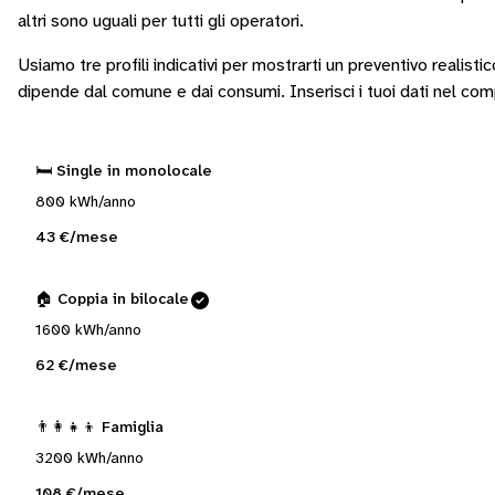
altri sono
uguali per tutti gli operatori
.
Usiamo tre profili indicativi per mostrarti un preventivo realisti
dipende dal comune e dai consumi.
Inserisci i tuoi dati nel co
🛏️ Single in monolocale
800 kWh/anno
43 €/mese
🏠 Coppia in bilocale
1600 kWh/anno
62 €/mese
👨‍👩‍👧‍👦 Famiglia
3200 kWh/anno
108 €/mese