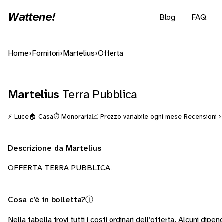
Wattene!
Blog
FAQ
Home
›
Fornitori
›
Martelius
›
Offerta
Martelius
Terra Pubblica
⚡ Luce
🏠 Casa
⏱️ Monoraria
📈 Prezzo variabile ogni mese
Recensioni ›
Descrizione da Martelius
OFFERTA TERRA PUBBLICA.
Cosa c’è in bolletta?
ⓘ
Nella tabella trovi tutti i costi ordinari dell’offerta. Alcuni
dipend