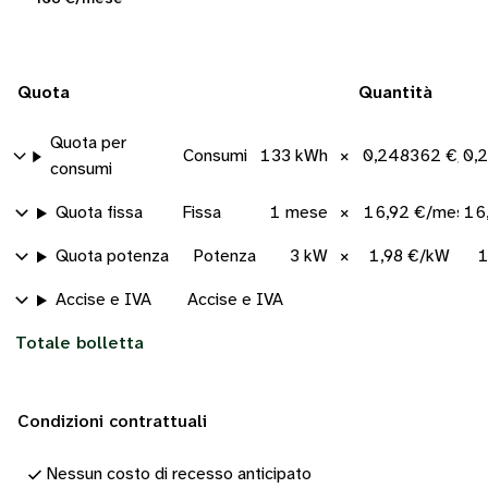
Quota
Quantità
Quota per
Consumi
133 kWh
×
0,248362 €/kW
0,
consumi
Quota fissa
Fissa
1 mese
×
16,92 €/mese
16
Quota potenza
Potenza
3 kW
×
1,98 €/kW
1
Accise e IVA
Accise e IVA
Totale bolletta
Condizioni contrattuali
Nessun costo di recesso anticipato