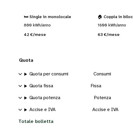
🛏️ Single in monolocale
🏠 Coppia in bilo
800 kWh/anno
1600 kWh/anno
42 €/mese
63 €/mese
Quota
Quota per consumi
Consumi
Quota fissa
Fissa
Quota potenza
Potenza
Accise e IVA
Accise e IVA
Totale bolletta