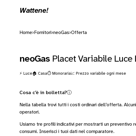
Wattene!
Home
›
Fornitori
›
neoGas
›
Offerta
neoGas
Placet Variabile Luce
⚡ Luce
🏠 Casa
⏱️ Monoraria
📈 Prezzo variabile ogni mese
Cosa c’è in bolletta?
ⓘ
Nella tabella trovi tutti i costi ordinari dell’offerta. Alcun
operatori
.
Usiamo tre profili indicativi per mostrarti un preventivo
consumi.
Inserisci i tuoi dati nel comparatore.