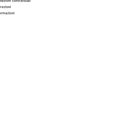
dizioni contrattuali
rezioni
ormazioni