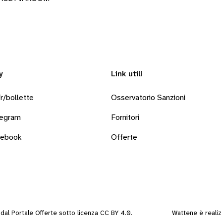
y
Link utili
r/bollette
Osservatorio Sanzioni
legram
Fornitori
cebook
Offerte
i dal
Portale Offerte
sotto
licenza CC BY 4.0
.
Wattene è reali