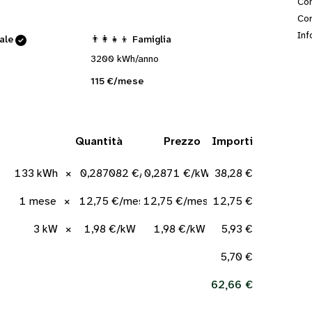
Con
Cor
Inf
cale
👨‍👩‍👧‍👦 Famiglia
3200 kWh/anno
115 €/mese
Quantità
Prezzo
Importi
133 kWh
×
0,287082 €/kWh
0,2871 €/kWh
38,28 €
1 mese
×
12,75 €/mese
12,75 €/mese
12,75 €
3 kW
×
1,98 €/kW
1,98 €/kW
5,93 €
5,70 €
62,66 €