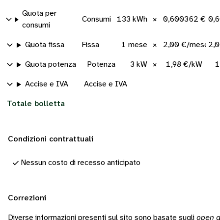
Quota per
Consumi
133 kWh
×
0,600362 €/kW
0,
consumi
Quota fissa
Fissa
1 mese
×
2,00 €/mese
2,
Quota potenza
Potenza
3 kW
×
1,98 €/kW
1
Accise e IVA
Accise e IVA
Totale bolletta
Condizioni contrattuali
Nessun costo di recesso anticipato
Correzioni
Diverse informazioni presenti sul sito sono basate sugli
open d