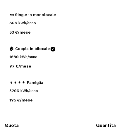
🛏️ Single in monolocale
800 kWh/anno
53 €/mese
🏠 Coppia in bilocale
1600 kWh/anno
97 €/mese
👨‍👩‍👧‍👦 Famiglia
3200 kWh/anno
195 €/mese
Quota
Quantità