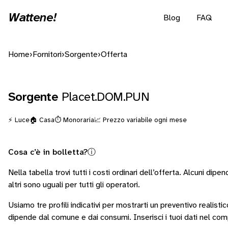
Wattene!
Blog
FAQ
Home
›
Fornitori
›
Sorgente
›
Offerta
Sorgente
Placet.DOM.PUN
⚡ Luce
🏠 Casa
⏱️ Monoraria
📈 Prezzo variabile ogni mese
Cosa c’è in bolletta?
ⓘ
Nella tabella trovi tutti i costi ordinari dell’offerta. Alcuni
dipend
altri sono
uguali per tutti gli operatori
.
Usiamo tre profili indicativi per mostrarti un preventivo realisti
dipende dal comune e dai consumi.
Inserisci i tuoi dati nel co