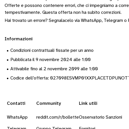
Offerte e possono contenere errori, che ci impegniamo a corr
tempestivamente.
Questa offerta non ha subito correzioni.
Hai trovato un errore? Segnalacelo via
WhatsApp
,
Telegram
o
Informazioni
•
Condizioni contrattuali fissate per un anno
•
Pubblicata il 9 novembre 2024 alle 1:00
•
Attivabile fino al 2 novembre 2099 alle 1:00
•
Codice dell’offerta: 027098ESVMP01XXPLACETDPUNO
Contatti
Community
Link utili
WhatsApp
reddit.com/r/bollette
Osservatorio Sanzioni
Telegram
Gruppo Telegram
Fornitori