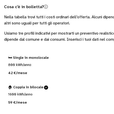
Cosa c’è in bolletta?
ⓘ
Nella tabella trovi tutti i costi ordinari dell’offerta. Alcuni
dipend
altri sono
uguali per tutti gli operatori
.
Usiamo tre profili indicativi per mostrarti un preventivo realisti
dipende dal comune e dai consumi.
Inserisci i tuoi dati nel co
🛏️ Single in monolocale
800 kWh/anno
42 €/mese
🏠 Coppia in bilocale
1600 kWh/anno
59 €/mese