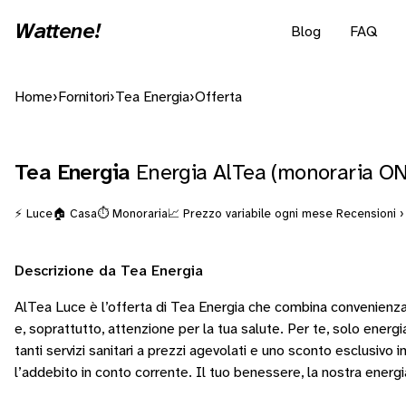
Wattene!
Blog
FAQ
Home
›
Fornitori
›
Tea Energia
›
Offerta
Tea Energia
Energia AlTea (monoraria O
⚡ Luce
🏠 Casa
⏱️ Monoraria
📈 Prezzo variabile ogni mese
Recensioni ›
Descrizione da Tea Energia
AlTea Luce è l’offerta di Tea Energia che combina convenienza
e, soprattutto, attenzione per la tua salute. Per te, solo energ
tanti servizi sanitari a prezzi agevolati e uno sconto esclusivo i
l’addebito in conto corrente. Il tuo benessere, la nostra energi