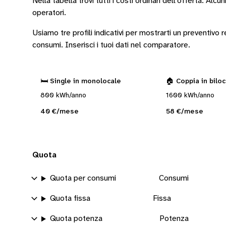
Nella tabella trovi tutti i costi ordinari dell’offerta. Alcun
operatori
.
Usiamo tre profili indicativi per mostrarti un preventivo
consumi.
Inserisci i tuoi dati nel comparatore.
🛏️ Single in monolocale
🏠 Coppia in bilo
800 kWh/anno
1600 kWh/anno
40 €/mese
58 €/mese
Quota
Quota per consumi
Consumi
Quota fissa
Fissa
Quota potenza
Potenza