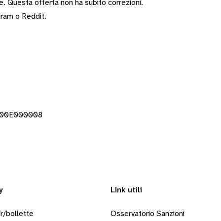
te.
Questa offerta non ha subito correzioni.
gram
o
Reddit
.
0000E000008
y
Link utili
r/bollette
Osservatorio Sanzioni