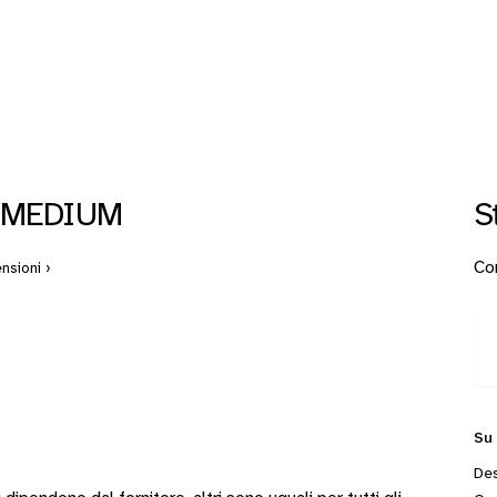
 MEDIUM
S
Con
nsioni ›
Su
Des