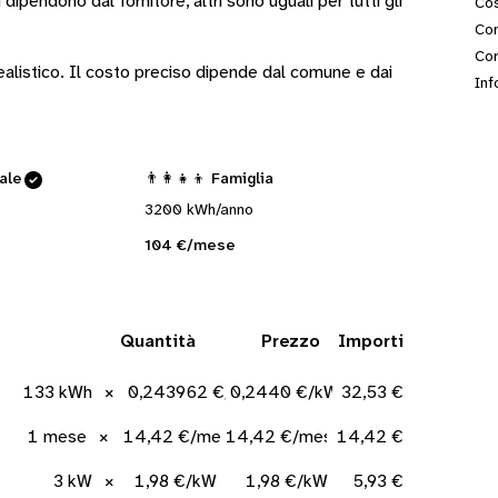
i
dipendono dal fornitore
, altri sono
uguali per tutti gli
Cos
Con
Cor
 realistico. Il costo preciso dipende dal comune e dai
Inf
cale
👨‍👩‍👧‍👦 Famiglia
3200 kWh/anno
104 €/mese
Quantità
Prezzo
Importi
133 kWh
×
0,243962 €/kWh
0,2440 €/kWh
32,53 €
1 mese
×
14,42 €/mese
14,42 €/mese
14,42 €
3 kW
×
1,98 €/kW
1,98 €/kW
5,93 €