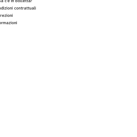
a c’è in bolletta?
dizioni contrattuali
rezioni
ormazioni