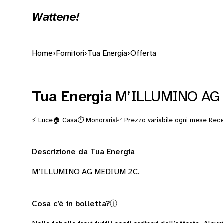
Wattene!
Home
›
Fornitori
›
Tua Energia
›
Offerta
Tua Energia
M’ILLUMINO AG
⚡ Luce
🏠 Casa
⏱️ Monoraria
📈 Prezzo variabile ogni mese
Rece
Descrizione da Tua Energia
M’ILLUMINO AG MEDIUM 2C.
Cosa c’è in bolletta?
ⓘ