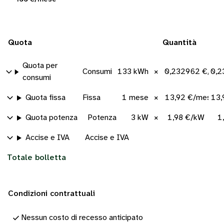
Quota
Quantità
Quota per
Consumi
133 kWh
×
0,232962 €/kW
0,2
consumi
Quota fissa
Fissa
1 mese
×
13,92 €/mese
13,
Quota potenza
Potenza
3 kW
×
1,98 €/kW
1
Accise e IVA
Accise e IVA
Totale bolletta
Condizioni contrattuali
Nessun costo di recesso anticipato