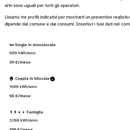
altri sono
uguali per tutti gli operatori
.
Usiamo tre profili indicativi per mostrarti un preventivo realisti
dipende dal comune e dai consumi.
Inserisci i tuoi dati nel co
🛏️ Single in monolocale
800 kWh/anno
39 €/mese
🏠 Coppia in bilocale
1600 kWh/anno
56 €/mese
👨‍👩‍👧‍👦 Famiglia
3200 kWh/anno
100 €/mese