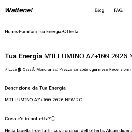
Wattene!
Blog
FAQ
Home
›
Fornitori
›
Tua Energia
›
Offerta
Tua Energia
M’ILLUMINO AZ+100 2026
⚡ Luce
🏠 Casa
⏱️ Monoraria
📈 Prezzo variabile ogni mese
Recensioni ›
Descrizione da Tua Energia
M’ILLUMINO AZ+100 2026 NEW 2C.
Cosa c’è in bolletta?
ⓘ
Nella tabella trovi tutti i costi ordinari dell’offerta. Alcuni
dipend