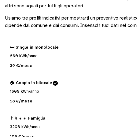
altri sono
uguali per tutti gli operatori
.
Usiamo tre profili indicativi per mostrarti un preventivo realisti
dipende dal comune e dai consumi.
Inserisci i tuoi dati nel co
🛏️ Single in monolocale
800 kWh/anno
39 €/mese
🏠 Coppia in bilocale
1600 kWh/anno
58 €/mese
👨‍👩‍👧‍👦 Famiglia
3200 kWh/anno
106 €/mese