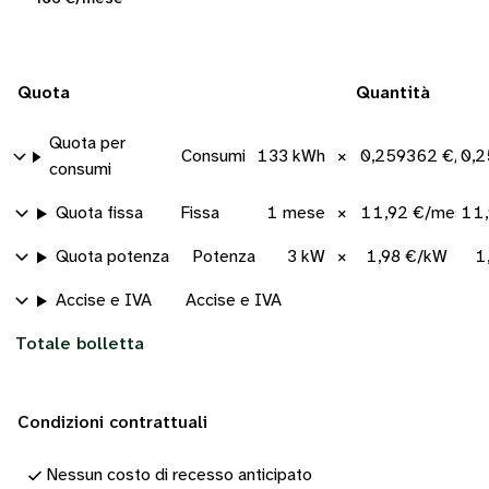
Quota
Quantità
Quota per
Consumi
133 kWh
×
0,259362 €/kW
0,2
consumi
Quota fissa
Fissa
1 mese
×
11,92 €/mese
11,
Quota potenza
Potenza
3 kW
×
1,98 €/kW
1
Accise e IVA
Accise e IVA
Totale bolletta
Condizioni contrattuali
Nessun costo di recesso anticipato