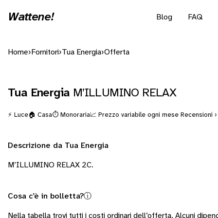
Wattene!
Blog
FAQ
Home
›
Fornitori
›
Tua Energia
›
Offerta
Tua Energia
M’ILLUMINO RELAX
⚡ Luce
🏠 Casa
⏱️ Monoraria
📈 Prezzo variabile ogni mese
Recensioni ›
Descrizione da Tua Energia
M’ILLUMINO RELAX 2C.
Cosa c’è in bolletta?
ⓘ
Nella tabella trovi tutti i costi ordinari dell’offerta. Alcuni
dipend