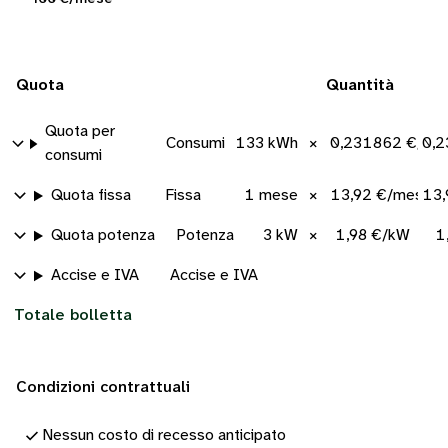
Quota
Quantità
Quota per
Consumi
133 kWh
×
0,231862 €/kW
0,2
consumi
Quota fissa
Fissa
1 mese
×
13,92 €/mese
13,
Quota potenza
Potenza
3 kW
×
1,98 €/kW
1
Accise e IVA
Accise e IVA
Totale bolletta
Condizioni contrattuali
Nessun costo di recesso anticipato