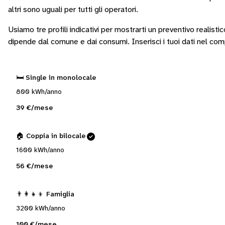
altri sono
uguali per tutti gli operatori
.
Usiamo tre profili indicativi per mostrarti un preventivo realisti
dipende dal comune e dai consumi.
Inserisci i tuoi dati nel co
🛏️ Single in monolocale
800 kWh/anno
39 €/mese
🏠 Coppia in bilocale
1600 kWh/anno
56 €/mese
👨‍👩‍👧‍👦 Famiglia
3200 kWh/anno
100 €/mese