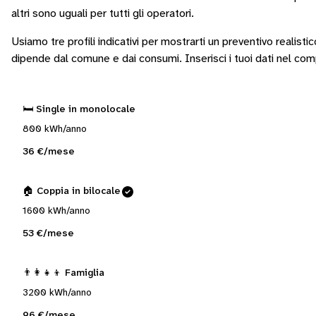
altri sono
uguali per tutti gli operatori
.
Usiamo tre profili indicativi per mostrarti un preventivo realisti
dipende dal comune e dai consumi.
Inserisci i tuoi dati nel co
🛏️ Single in monolocale
800 kWh/anno
36 €/mese
🏠 Coppia in bilocale
1600 kWh/anno
53 €/mese
👨‍👩‍👧‍👦 Famiglia
3200 kWh/anno
96 €/mese