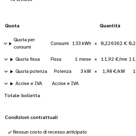
Quota
Quantità
Quota per
Consumi
133 kWh
×
0,226362 €/kW
0,
consumi
Quota fissa
Fissa
1 mese
×
11,92 €/mese
11
Quota potenza
Potenza
3 kW
×
1,98 €/kW
1
Accise e IVA
Accise e IVA
Totale bolletta
Condizioni contrattuali
Nessun costo di recesso anticipato