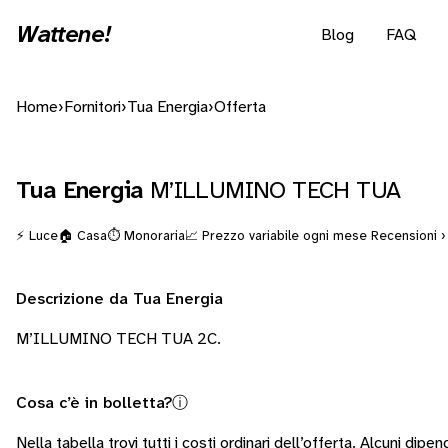
Wattene!
Blog
FAQ
Home
›
Fornitori
›
Tua Energia
›
Offerta
Tua Energia
M’ILLUMINO TECH TUA
⚡ Luce
🏠 Casa
⏱️ Monoraria
📈 Prezzo variabile ogni mese
Recensioni ›
Descrizione da Tua Energia
M’ILLUMINO TECH TUA 2C.
Cosa c’è in bolletta?
ⓘ
Nella tabella trovi tutti i costi ordinari dell’offerta. Alcuni
dipend