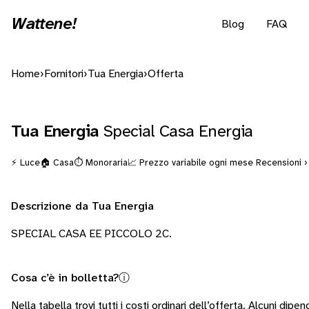
Wattene!
Blog
FAQ
Home
›
Fornitori
›
Tua Energia
›
Offerta
Tua Energia
Special Casa Energia
⚡ Luce
🏠 Casa
⏱️ Monoraria
📈 Prezzo variabile ogni mese
Recensioni ›
Descrizione da Tua Energia
SPECIAL CASA EE PICCOLO 2C.
Cosa c’è in bolletta?
ⓘ
Nella tabella trovi tutti i costi ordinari dell’offerta. Alcuni
dipend