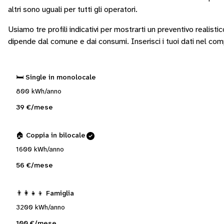
altri sono
uguali per tutti gli operatori
.
Usiamo tre profili indicativi per mostrarti un preventivo realisti
dipende dal comune e dai consumi.
Inserisci i tuoi dati nel co
🛏️ Single in monolocale
800 kWh/anno
39 €/mese
🏠 Coppia in bilocale
1600 kWh/anno
56 €/mese
👨‍👩‍👧‍👦 Famiglia
3200 kWh/anno
100 €/mese