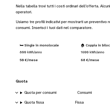
Nella tabella trovi tutti i costi ordinari dell’offerta. Alcun
operatori
.
Usiamo tre profili indicativi per mostrarti un preventivo
consumi.
Inserisci i tuoi dati nel comparatore.
🛏️ Single in monolocale
🏠 Coppia in bilo
800 kWh/anno
1600 kWh/anno
50 €/mese
68 €/mese
Quota
Quota per consumi
Consumi
Quota fissa
Fissa