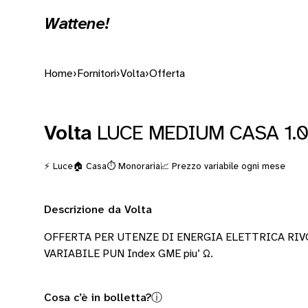
Wattene!
Home
›
Fornitori
›
Volta
›
Offerta
Volta
LUCE MEDIUM CASA 1.
⚡ Luce
🏠 Casa
⏱️ Monoraria
📈 Prezzo variabile ogni mese
Descrizione da Volta
OFFERTA PER UTENZE DI ENERGIA ELETTRICA RIV
VARIABILE PUN Index GME piu’ Ω.
Cosa c’è in bolletta?
ⓘ