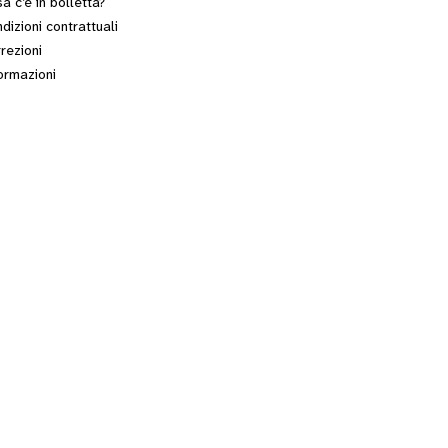
a c’è in bolletta?
dizioni contrattuali
rezioni
ormazioni