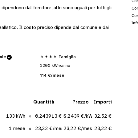
Cos
i
dipendono dal fornitore
, altri sono
uguali per tutti gli
Con
Cor
Inf
 realistico. Il costo preciso dipende dal comune e dai
cale
👨‍👩‍👧‍👦 Famiglia
3200 kWh/anno
114 €/mese
Quantità
Prezzo
Importi
133 kWh
×
0,243913 €/kWh
0,2439 €/kWh
32,52 €
1 mese
×
23,22 €/mese
23,22 €/mese
23,22 €