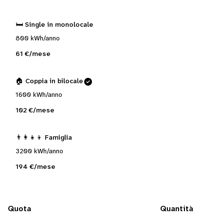
🛏️ Single in monolocale
800 kWh/anno
61 €/mese
🏠 Coppia in bilocale
1600 kWh/anno
102 €/mese
👨‍👩‍👧‍👦 Famiglia
3200 kWh/anno
194 €/mese
Quota
Quantità