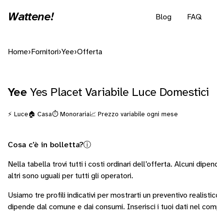
Wattene!
Blog
FAQ
Home
›
Fornitori
›
Yee
›
Offerta
Yee
Yes Placet Variabile Luce Domestici
⚡ Luce
🏠 Casa
⏱️ Monoraria
📈 Prezzo variabile ogni mese
Cosa c’è in bolletta?
ⓘ
Nella tabella trovi tutti i costi ordinari dell’offerta. Alcuni
dipend
altri sono
uguali per tutti gli operatori
.
Usiamo tre profili indicativi per mostrarti un preventivo realisti
dipende dal comune e dai consumi.
Inserisci i tuoi dati nel co