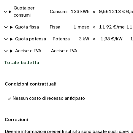
Quota per
Consumi
133 kWh
×
0,561213 €/k
0,
consumi
Quota fissa
Fissa
1 mese
×
11,92 €/mese
11
Quota potenza
Potenza
3 kW
×
1,98 €/kW
1
Accise e IVA
Accise e IVA
Totale bolletta
Condizioni contrattuali
Nessun costo di recesso anticipato
Correzioni
Diverse informazioni presenti sul sito sono basate sugli
open d