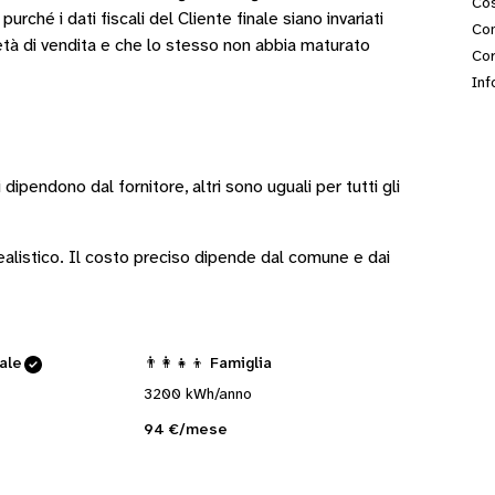
Cos
ché i dati fiscali del Cliente finale siano invariati
Con
età di vendita e che lo stesso non abbia maturato
Cor
Inf
i
dipendono dal fornitore
, altri sono
uguali per tutti gli
 realistico. Il costo preciso dipende dal comune e dai
cale
👨‍👩‍👧‍👦 Famiglia
3200 kWh/anno
94 €/mese