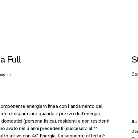
 Full
S
Con
ioni ›
componente energia in linea con l’andamento del
te di risparmiare quando il prezzo dell’energia
 domestici (persona fisica), residenti e non residenti,
Su
no avuto nei 3 anni precedenti (successivi al 1°
Des
ratto attivo con 4G Energia. La seguente offerta è