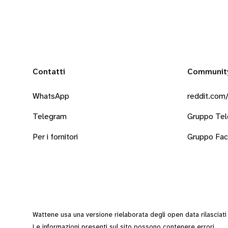
Contatti
Communit
WhatsApp
reddit.com/
Telegram
Gruppo Te
Per i fornitori
Gruppo Fa
Wattene usa una versione rielaborata degli
open data
rilasciat
Le informazioni presenti sul sito possono contenere errori.