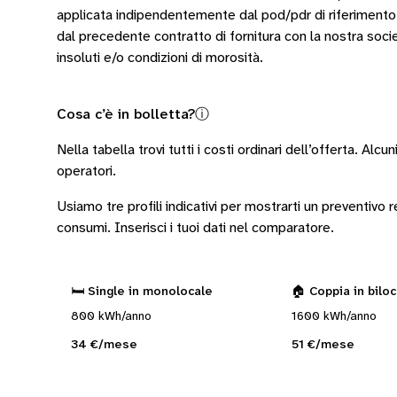
applicata indipendentemente dal pod/pdr di riferimento pur
dal precedente contratto di fornitura con la nostra soci
insoluti e/o condizioni di morosità.
Cosa c’è in bolletta?
ⓘ
Nella tabella trovi tutti i costi ordinari dell’offerta. Alcun
operatori
.
Usiamo tre profili indicativi per mostrarti un preventivo
consumi.
Inserisci i tuoi dati nel comparatore.
🛏️ Single in monolocale
🏠 Coppia in bilo
800 kWh/anno
1600 kWh/anno
34 €/mese
51 €/mese