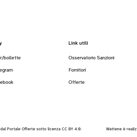
y
Link utili
r/bollette
Osservatorio Sanzioni
legram
Fornitori
cebook
Offerte
i dal
Portale Offerte
sotto
licenza CC BY 4.0
.
Wattene è reali