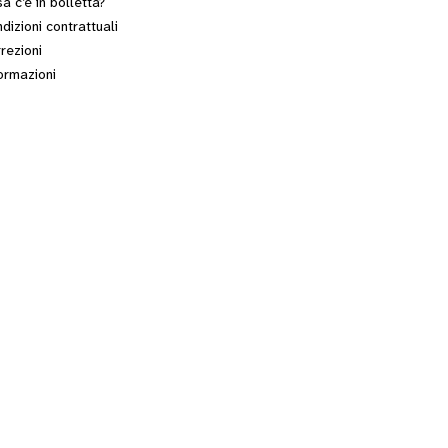
a c’è in bolletta?
dizioni contrattuali
rezioni
ormazioni