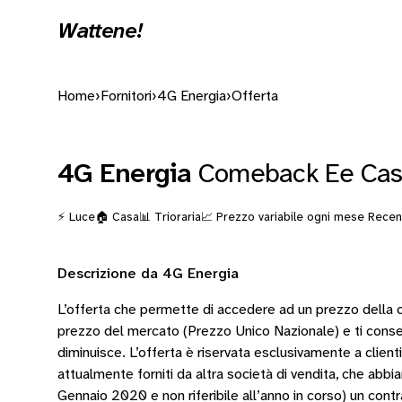
Wattene!
Home
›
Fornitori
›
4G Energia
›
Offerta
4G Energia
Comeback Ee Casa
⚡ Luce
🏠 Casa
📊 Trioraria
📈 Prezzo variabile ogni mese
Recens
Descrizione da 4G Energia
L’offerta che permette di accedere ad un prezzo della 
prezzo del mercato (Prezzo Unico Nazionale) e ti consen
diminuisce. L’offerta è riservata esclusivamente a clienti
attualmente forniti da altra società di vendita, che abbia
Gennaio 2020 e non riferibile all’anno in corso) un cont