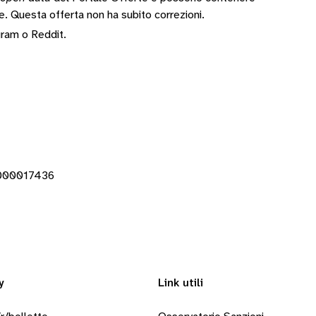
te.
Questa offerta non ha subito correzioni.
gram
o
Reddit
.
0000017436
y
Link utili