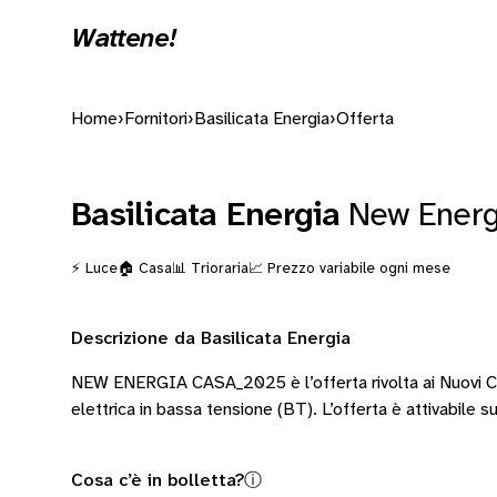
Wattene!
Home
›
Fornitori
›
Basilicata Energia
›
Offerta
Basilicata Energia
New Energ
⚡ Luce
🏠 Casa
📊 Trioraria
📈 Prezzo variabile ogni mese
Descrizione da Basilicata Energia
NEW ENERGIA CASA_2025 è l’offerta rivolta ai Nuovi Clie
elettrica in bassa tensione (BT). L’offerta è attivabile su 
Cosa c’è in bolletta?
ⓘ