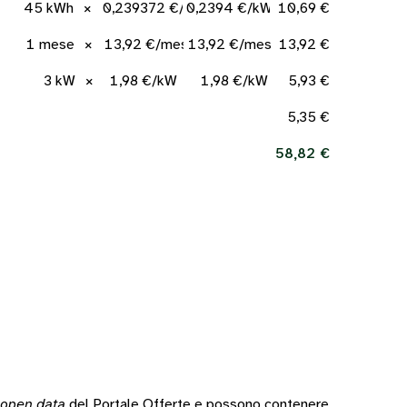
45 kWh
×
0,239372 €/kWh
0,2394 €/kWh
10,69 €
1 mese
×
13,92 €/mese
13,92 €/mese
13,92 €
3 kW
×
1,98 €/kW
1,98 €/kW
5,93 €
5,35 €
58,82 €
open data
del Portale Offerte e possono contenere