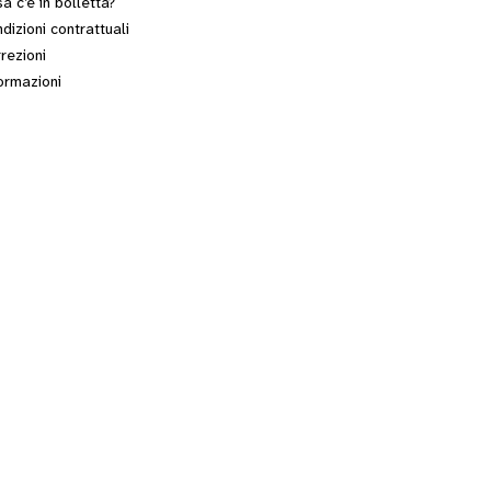
a c’è in bolletta?
dizioni contrattuali
rezioni
ormazioni