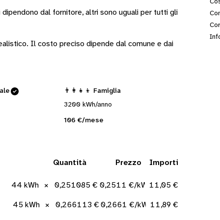
Cos
i
dipendono dal fornitore
, altri sono
uguali per tutti gli
Con
Cor
Inf
 realistico. Il costo preciso dipende dal comune e dai
cale
👨‍👩‍👧‍👦 Famiglia
3200 kWh/anno
106 €/mese
Quantità
Prezzo
Importi
44 kWh
×
0,251085 €/kWh
0,2511 €/kWh
11,05 €
45 kWh
×
0,266113 €/kWh
0,2661 €/kWh
11,89 €