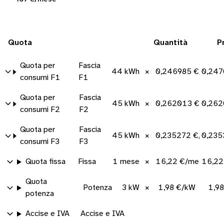
Quota
Quantità
P
Quota per
Fascia
44 kWh
×
0,246985 €/kWh
0,247
consumi F1
F1
Quota per
Fascia
45 kWh
×
0,262013 €/kWh
0,262
consumi F2
F2
Quota per
Fascia
45 kWh
×
0,235272 €/kWh
0,235
consumi F3
F3
Quota fissa
Fissa
1 mese
×
16,22 €/mese
16,22
Quota
Potenza
3 kW
×
1,98 €/kW
1,9
potenza
Accise e IVA
Accise e IVA