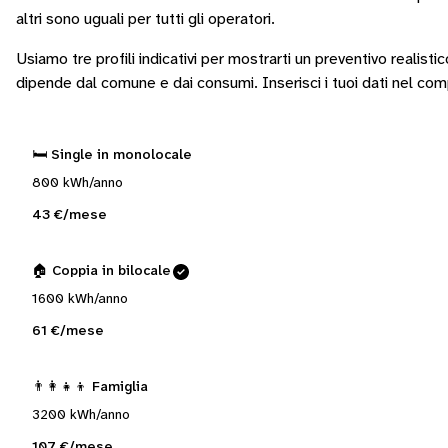
altri sono
uguali per tutti gli operatori
.
Usiamo tre profili indicativi per mostrarti un preventivo realisti
dipende dal comune e dai consumi.
Inserisci i tuoi dati nel co
🛏️ Single in monolocale
800 kWh/anno
43 €/mese
🏠 Coppia in bilocale
1600 kWh/anno
61 €/mese
👨‍👩‍👧‍👦 Famiglia
3200 kWh/anno
107 €/mese