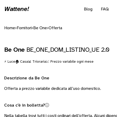
Wattene!
Blog
FAQ
Home
›
Fornitori
›
Be One
›
Offerta
Be One
BE_ONE_DOM_LISTINO_UE 2.0
⚡ Luce
🏠 Casa
📊 Trioraria
📈 Prezzo variabile ogni mese
Descrizione da Be One
Offerta a prezzo variabile dedicata all’uso domestico.
Cosa c’è in bolletta?
ⓘ
Nella tabella trovi tutti i costi ordinari dell’offerta. Alcuni
dipend