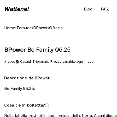
Wattene!
Blog
FAQ
Home
›
Fornitori
›
BPower
›
Offerta
BPower
Be Family 06.25
⚡ Luce
🏠 Casa
📊 Trioraria
📈 Prezzo variabile ogni mese
Descrizione da BPower
Be Family 06.25.
Cosa c’è in bolletta?
ⓘ
Nella tabella trovi tutti i costi ordinari dell’offerta. Alcuni
dipend