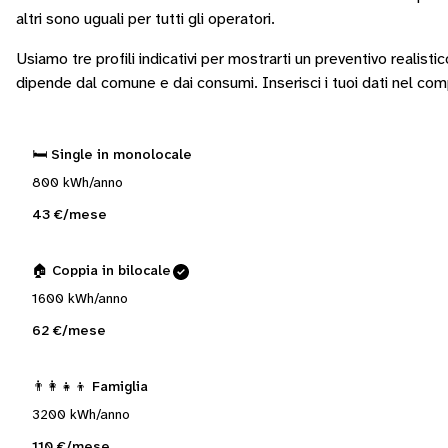
altri sono
uguali per tutti gli operatori
.
Usiamo tre profili indicativi per mostrarti un preventivo realisti
dipende dal comune e dai consumi.
Inserisci i tuoi dati nel co
🛏️ Single in monolocale
800 kWh/anno
43 €/mese
🏠 Coppia in bilocale
1600 kWh/anno
62 €/mese
👨‍👩‍👧‍👦 Famiglia
3200 kWh/anno
110 €/mese