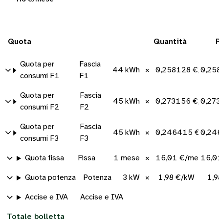
Quota
Quantità
Quota per
Fascia
44 kWh
×
0,258128 €/kWh
0,25
consumi F1
F1
Quota per
Fascia
45 kWh
×
0,273156 €/kWh
0,27
consumi F2
F2
Quota per
Fascia
45 kWh
×
0,246415 €/kWh
0,24
consumi F3
F3
Quota fissa
Fissa
1 mese
×
16,01 €/mese
16,0
Quota potenza
Potenza
3 kW
×
1,98 €/kW
1,9
Accise e IVA
Accise e IVA
Totale bolletta