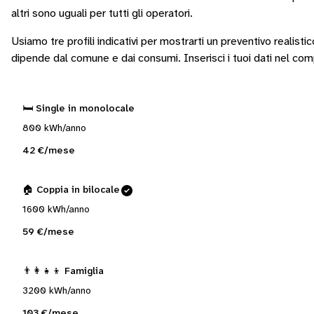
altri sono
uguali per tutti gli operatori
.
Usiamo tre profili indicativi per mostrarti un preventivo realisti
dipende dal comune e dai consumi.
Inserisci i tuoi dati nel co
🛏️ Single in monolocale
800 kWh/anno
42 €/mese
🏠 Coppia in bilocale
1600 kWh/anno
59 €/mese
👨‍👩‍👧‍👦 Famiglia
3200 kWh/anno
103 €/mese