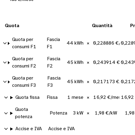
Quota
Quantità
P
Quota per
Fascia
44 kWh
×
0,228886 €/kWh
0,228
consumi F1
F1
Quota per
Fascia
45 kWh
×
0,243914 €/kWh
0,243
consumi F2
F2
Quota per
Fascia
45 kWh
×
0,217173 €/kWh
0,217
consumi F3
F3
Quota fissa
Fissa
1 mese
×
16,92 €/mese
16,92
Quota
Potenza
3 kW
×
1,98 €/kW
1,98
potenza
Accise e IVA
Accise e IVA