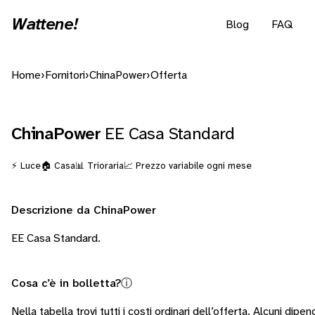
Wattene!
Blog
FAQ
Home
›
Fornitori
›
ChinaPower
›
Offerta
ChinaPower
EE Casa Standard
⚡ Luce
🏠 Casa
📊 Trioraria
📈 Prezzo variabile ogni mese
Descrizione da ChinaPower
EE Casa Standard.
Cosa c’è in bolletta?
ⓘ
Nella tabella trovi tutti i costi ordinari dell’offerta. Alcuni
dipend