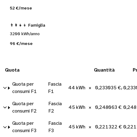
52 €/mese
👨‍👩‍👧‍👦 Famiglia
3200 kWh/anno
96 €/mese
Quota
Quantità
P
Quota per
Fascia
44 kWh
×
0,233035 €/kWh
0,233
consumi F1
F1
Quota per
Fascia
45 kWh
×
0,248063 €/kWh
0,248
consumi F2
F2
Quota per
Fascia
45 kWh
×
0,221322 €/kWh
0,221
consumi F3
F3