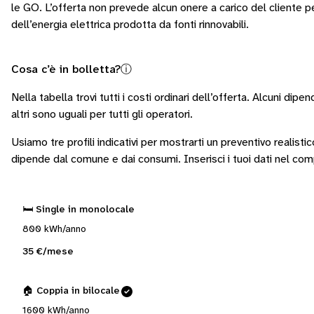
le GO. L’offerta non prevede alcun onere a carico del cliente pe
dell’energia elettrica prodotta da fonti rinnovabili.
Cosa c’è in bolletta?
ⓘ
Nella tabella trovi tutti i costi ordinari dell’offerta. Alcuni
dipend
altri sono
uguali per tutti gli operatori
.
Usiamo tre profili indicativi per mostrarti un preventivo realisti
dipende dal comune e dai consumi.
Inserisci i tuoi dati nel co
🛏️ Single in monolocale
800 kWh/anno
35 €/mese
🏠 Coppia in bilocale
1600 kWh/anno