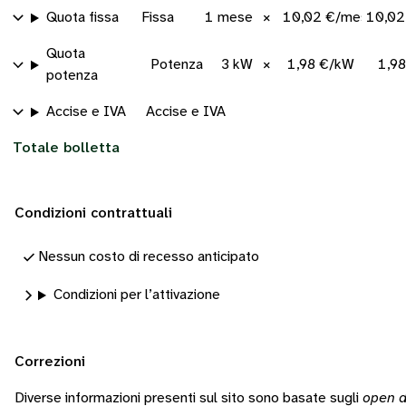
Quota fissa
Fissa
1 mese
×
10,02 €/mese
10,02
Quota
Potenza
3 kW
×
1,98 €/kW
1,9
potenza
Accise e IVA
Accise e IVA
Totale bolletta
Condizioni contrattuali
Nessun costo di recesso anticipato
Condizioni per l’attivazione
Correzioni
Diverse informazioni presenti sul sito sono basate sugli
open d