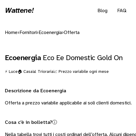
Wattene!
Blog
FAQ
Home
›
Fornitori
›
Ecoenergia
›
Offerta
Ecoenergia
Eco Ee Domestic Gold On
⚡ Luce
🏠 Casa
📊 Trioraria
📈 Prezzo variabile ogni mese
Descrizione da Ecoenergia
Offerta a prezzo variabile applicabile ai soli clienti domestici.
Cosa c’è in bolletta?
ⓘ
Nella tabella trovi tutti i costi ordinari dell’offerta. Alcuni
dipend