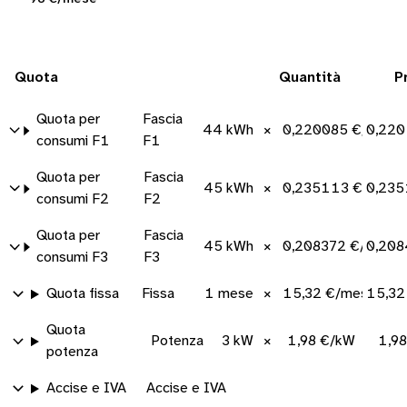
Quota
Quantità
P
Quota per
Fascia
44 kWh
×
0,220085 €/kWh
0,220
consumi F1
F1
Quota per
Fascia
45 kWh
×
0,235113 €/kWh
0,235
consumi F2
F2
Quota per
Fascia
45 kWh
×
0,208372 €/kWh
0,208
consumi F3
F3
Quota fissa
Fissa
1 mese
×
15,32 €/mese
15,32
Quota
Potenza
3 kW
×
1,98 €/kW
1,9
potenza
Accise e IVA
Accise e IVA