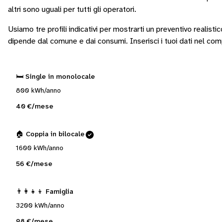
altri sono
uguali per tutti gli operatori
.
Usiamo tre profili indicativi per mostrarti un preventivo realisti
dipende dal comune e dai consumi.
Inserisci i tuoi dati nel co
🛏️ Single in monolocale
800 kWh/anno
40 €/mese
🏠 Coppia in bilocale
1600 kWh/anno
56 €/mese
👨‍👩‍👧‍👦 Famiglia
3200 kWh/anno
98 €/mese