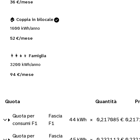
36 €/mese
🏠 Coppia in bilocale
1600 kWh/anno
52 €/mese
👨‍👩‍👧‍👦 Famiglia
3200 kWh/anno
94 €/mese
Quota
Quantità
P
Quota per
Fascia
44 kWh
×
0,217085 €/kWh
0,217
consumi F1
F1
Quota per
Fascia
45 kWh
×
0,232113 €/kWh
0,232