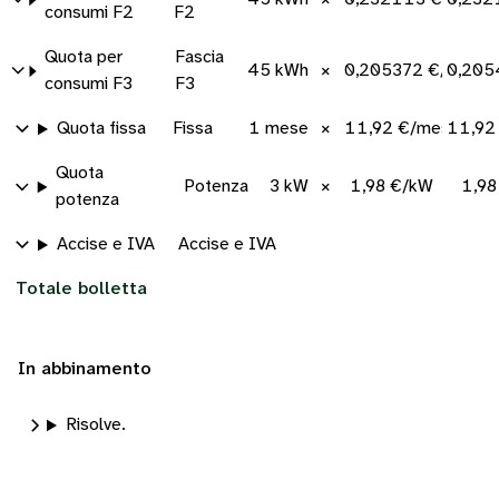
consumi F2
F2
Quota per
Fascia
45 kWh
×
0,205372 €/kWh
0,205
consumi F3
F3
Quota fissa
Fissa
1 mese
×
11,92 €/mese
11,92
Quota
Potenza
3 kW
×
1,98 €/kW
1,98
potenza
Accise e IVA
Accise e IVA
Totale bolletta
In abbinamento
Risolve.