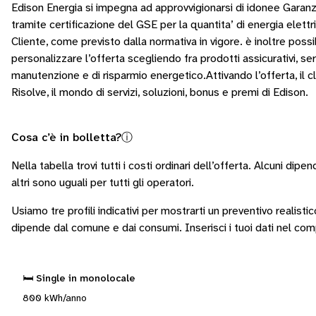
Edison Energia si impegna ad approvvigionarsi di idonee Garanzi
tramite certificazione del GSE per la quantita’ di energia elettri
Cliente, come previsto dalla normativa in vigore. è inoltre possi
personalizzare l’offerta scegliendo fra prodotti assicurativi, serv
manutenzione e di risparmio energetico.Attivando l’offerta, il 
Risolve, il mondo di servizi, soluzioni, bonus e premi di Edison.
Cosa c’è in bolletta?
ⓘ
Nella tabella trovi tutti i costi ordinari dell’offerta. Alcuni
dipend
altri sono
uguali per tutti gli operatori
.
Usiamo tre profili indicativi per mostrarti un preventivo realisti
dipende dal comune e dai consumi.
Inserisci i tuoi dati nel co
🛏️ Single in monolocale
800 kWh/anno