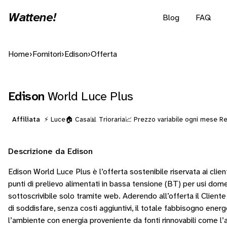
Wattene!
Blog
FAQ
Home
›
Fornitori
›
Edison
›
Offerta
Edison
World Luce Plus
Affiliata
⚡ Luce
🏠 Casa
📊 Trioraria
📈 Prezzo variabile ogni mese
Re
Descrizione da Edison
Edison World Luce Plus è l’offerta sostenibile riservata ai clienti 
punti di prelievo alimentati in bassa tensione (BT) per usi domes
sottoscrivibile solo tramite web. Aderendo all’offerta il Cliente
di soddisfare, senza costi aggiuntivi, il totale fabbisogno energ
l’ambiente con energia proveniente da fonti rinnovabili come l’a