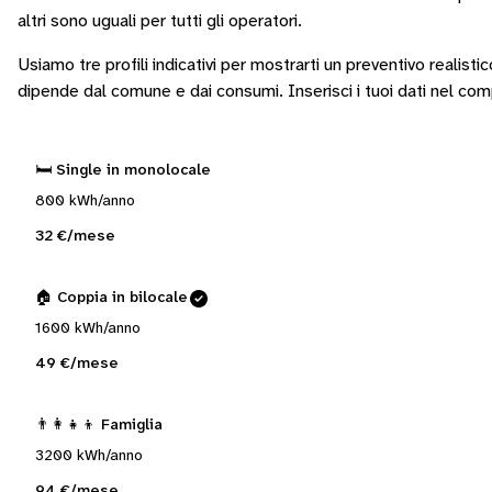
altri sono
uguali per tutti gli operatori
.
Usiamo tre profili indicativi per mostrarti un preventivo realisti
dipende dal comune e dai consumi.
Inserisci i tuoi dati nel co
🛏️ Single in monolocale
800 kWh/anno
32 €/mese
🏠 Coppia in bilocale
1600 kWh/anno
49 €/mese
👨‍👩‍👧‍👦 Famiglia
3200 kWh/anno
94 €/mese