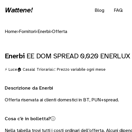
Wattene!
Blog
FAQ
Home
›
Fornitori
›
Enerbi
›
Offerta
Enerbi
EE DOM SPREAD 0,020 ENERLUX
⚡ Luce
🏠 Casa
📊 Trioraria
📈 Prezzo variabile ogni mese
Descrizione da Enerbi
Offerta riservata ai clienti domestici in BT, PUN+spread.
Cosa c’è in bolletta?
ⓘ
Nella tabella trovi tutti i costi ordinari dell’offerta. Alcuni
dipend