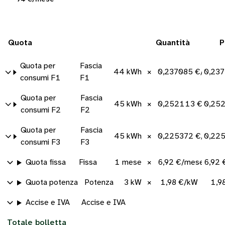
Quota
Quantità
P
Quota per
Fascia
44 kWh
×
0,237085 €/kWh
0,23
consumi F1
F1
Quota per
Fascia
45 kWh
×
0,252113 €/kWh
0,25
consumi F2
F2
Quota per
Fascia
45 kWh
×
0,225372 €/kWh
0,22
consumi F3
F3
Quota fissa
Fissa
1 mese
×
6,92 €/mese
6,92 
Quota potenza
Potenza
3 kW
×
1,98 €/kW
1,9
Accise e IVA
Accise e IVA
Totale bolletta