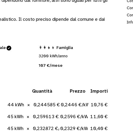
i
dipendono dal fornitore
, altri sono
uguali per tutti gli
Cos
Con
Cor
 realistico. Il costo preciso dipende dal comune e dai
Inf
cale
👨‍👩‍👧‍👦 Famiglia
3200 kWh/anno
107 €/mese
Quantità
Prezzo
Importi
44 kWh
×
0,244585 €/kWh
0,2446 €/kWh
10,76 €
45 kWh
×
0,259613 €/kWh
0,2596 €/kWh
11,60 €
45 kWh
×
0,232872 €/kWh
0,2329 €/kWh
10,40 €