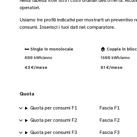
Nella tabella trovi tutti i costi ordinari dell’offerta. Alcun
operatori
.
Usiamo tre profili indicativi per mostrarti un preventivo
consumi.
Inserisci i tuoi dati nel comparatore.
🛏️ Single in monolocale
🏠 Coppia in bilo
800 kWh/anno
1600 kWh/anno
43 €/mese
61 €/mese
Quota
Quota per consumi F1
Fascia F1
Quota per consumi F2
Fascia F2
Quota per consumi F3
Fascia F3