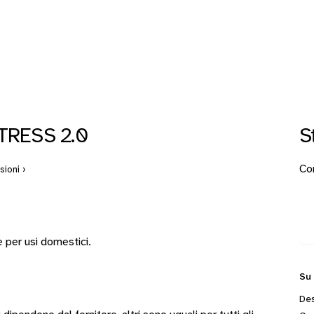
TRESS 2.0
S
Con
ioni ›
e per usi domestici.
Su
Des