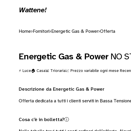
Wattene!
Home
›
Fornitori
›
Energetic Gas & Power
›
Offerta
Energetic Gas & Power
NO S
⚡ Luce
🏠 Casa
📊 Trioraria
📈 Prezzo variabile ogni mese
Recens
Descrizione da Energetic Gas & Power
Offerta dedicata a tutti i clienti serviti in Bassa Tension
Cosa c’è in bolletta?
ⓘ