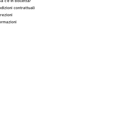
a c’è in bolletta?
dizioni contrattuali
rezioni
ormazioni