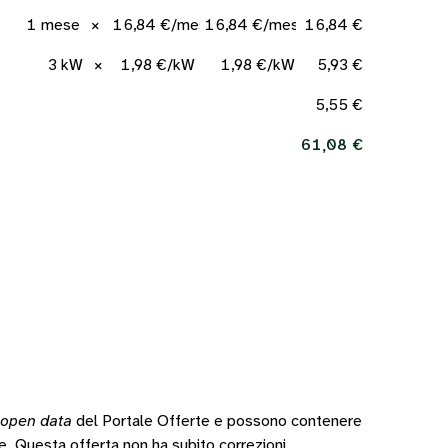
1 mese
×
16,84 €/mese
16,84 €/mese
16,84 €
3 kW
×
1,98 €/kW
1,98 €/kW
5,93 €
5,55 €
61,08 €
open data
del Portale Offerte e possono contenere
te.
Questa offerta non ha subito correzioni.