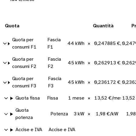
Quota
Quantità
P
Quota per
Fascia
44 kWh
×
0,247885 €/kWh
0,247
consumi F1
F1
Quota per
Fascia
45 kWh
×
0,262913 €/kWh
0,262
consumi F2
F2
Quota per
Fascia
45 kWh
×
0,236172 €/kWh
0,236
consumi F3
F3
Quota fissa
Fissa
1 mese
×
13,52 €/mese
13,52
Quota
Potenza
3 kW
×
1,98 €/kW
1,9
potenza
Accise e IVA
Accise e IVA