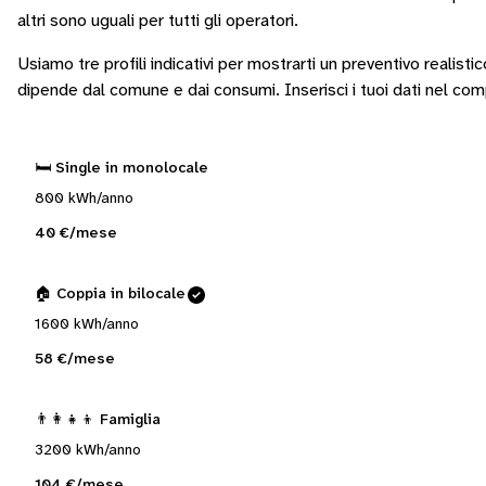
altri sono
uguali per tutti gli operatori
.
Usiamo tre profili indicativi per mostrarti un preventivo realisti
dipende dal comune e dai consumi.
Inserisci i tuoi dati nel co
🛏️ Single in monolocale
800 kWh/anno
40 €/mese
🏠 Coppia in bilocale
1600 kWh/anno
58 €/mese
👨‍👩‍👧‍👦 Famiglia
3200 kWh/anno
104 €/mese