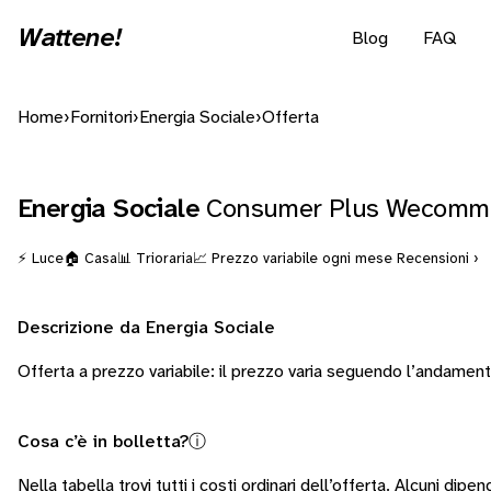
Wattene!
Blog
FAQ
Home
›
Fornitori
›
Energia Sociale
›
Offerta
Energia Sociale
Consumer Plus Wecomm
⚡ Luce
🏠 Casa
📊 Trioraria
📈 Prezzo variabile ogni mese
Recensioni ›
Descrizione da Energia Sociale
Offerta a prezzo variabile: il prezzo varia seguendo l’andamen
Cosa c’è in bolletta?
ⓘ
Nella tabella trovi tutti i costi ordinari dell’offerta. Alcuni
dipend