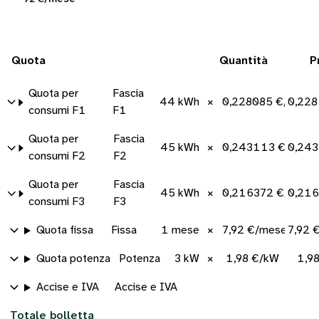
Quota
Quantità
P
Quota per
Fascia
44 kWh
×
0,228085 €/kWh
0,228
consumi F1
F1
Quota per
Fascia
45 kWh
×
0,243113 €/kWh
0,243
consumi F2
F2
Quota per
Fascia
45 kWh
×
0,216372 €/kWh
0,21
consumi F3
F3
Quota fissa
Fissa
1 mese
×
7,92 €/mese
7,92 
Quota potenza
Potenza
3 kW
×
1,98 €/kW
1,9
Accise e IVA
Accise e IVA
Totale bolletta