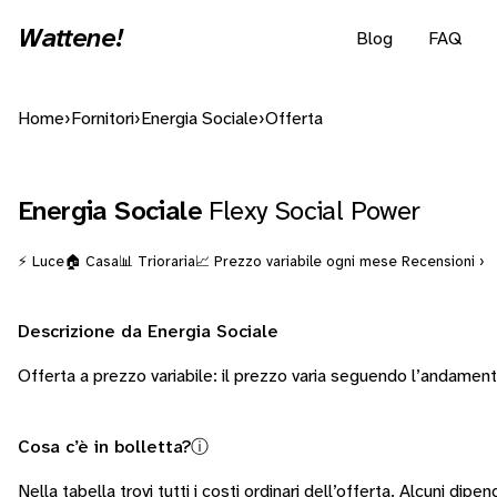
Wattene!
Blog
FAQ
Home
›
Fornitori
›
Energia Sociale
›
Offerta
Energia Sociale
Flexy Social Power
⚡ Luce
🏠 Casa
📊 Trioraria
📈 Prezzo variabile ogni mese
Recensioni ›
Descrizione da Energia Sociale
Offerta a prezzo variabile: il prezzo varia seguendo l’andamen
Cosa c’è in bolletta?
ⓘ
Nella tabella trovi tutti i costi ordinari dell’offerta. Alcuni
dipend