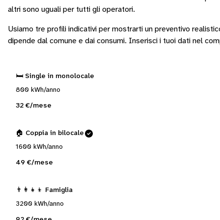
altri sono
uguali per tutti gli operatori
.
Usiamo tre profili indicativi per mostrarti un preventivo realisti
dipende dal comune e dai consumi.
Inserisci i tuoi dati nel co
🛏️ Single in monolocale
800 kWh/anno
32 €/mese
🏠 Coppia in bilocale
1600 kWh/anno
49 €/mese
👨‍👩‍👧‍👦 Famiglia
3200 kWh/anno
92 €/mese