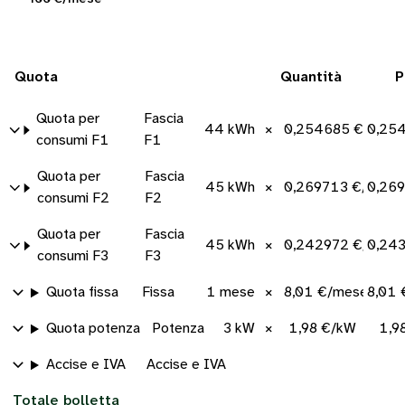
Quota
Quantità
P
Quota per
Fascia
44 kWh
×
0,254685 €/kWh
0,25
consumi F1
F1
Quota per
Fascia
45 kWh
×
0,269713 €/kWh
0,26
consumi F2
F2
Quota per
Fascia
45 kWh
×
0,242972 €/kWh
0,24
consumi F3
F3
Quota fissa
Fissa
1 mese
×
8,01 €/mese
8,01
Quota potenza
Potenza
3 kW
×
1,98 €/kW
1,9
Accise e IVA
Accise e IVA
Totale bolletta