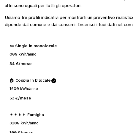
altri sono
uguali per tutti gli operatori
.
Usiamo tre profili indicativi per mostrarti un preventivo realisti
dipende dal comune e dai consumi.
Inserisci i tuoi dati nel co
🛏️ Single in monolocale
800 kWh/anno
34 €/mese
🏠 Coppia in bilocale
1600 kWh/anno
53 €/mese
👨‍👩‍👧‍👦 Famiglia
3200 kWh/anno
100 €/mese