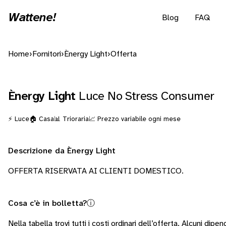
Wattene!
Blog
FAQ
Home
›
Fornitori
›
Ènergy Light
›
Offerta
Ènergy Light
Luce No Stress Consumer
⚡ Luce
🏠 Casa
📊 Trioraria
📈 Prezzo variabile ogni mese
Descrizione da Ènergy Light
OFFERTA RISERVATA AI CLIENTI DOMESTICO.
Cosa c’è in bolletta?
ⓘ
Nella tabella trovi tutti i costi ordinari dell’offerta. Alcuni
dipend