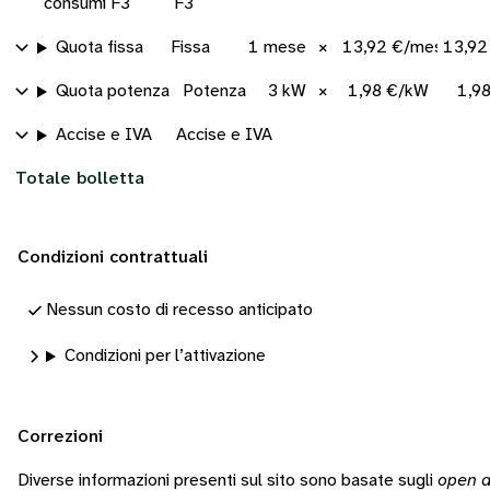
consumi F3
F3
Quota fissa
Fissa
1 mese
×
13,92 €/mese
13,92
Quota potenza
Potenza
3 kW
×
1,98 €/kW
1,9
Accise e IVA
Accise e IVA
Totale bolletta
Condizioni contrattuali
Nessun costo di recesso anticipato
Condizioni per l’attivazione
Correzioni
Diverse informazioni presenti sul sito sono basate sugli
open d