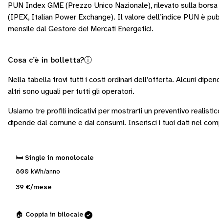
PUN Index GME (Prezzo Unico Nazionale), rilevato sulla borsa e
(IPEX, Italian Power Exchange). Il valore dell’indice PUN è pu
mensile dal Gestore dei Mercati Energetici.
Cosa c’è in bolletta?
ⓘ
Nella tabella trovi tutti i costi ordinari dell’offerta. Alcuni
dipend
altri sono
uguali per tutti gli operatori
.
Usiamo tre profili indicativi per mostrarti un preventivo realisti
dipende dal comune e dai consumi.
Inserisci i tuoi dati nel co
🛏️ Single in monolocale
800 kWh/anno
39 €/mese
🏠 Coppia in bilocale