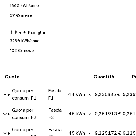
1600 kWh/anno
57 €/mese
👨‍👩‍👧‍👦 Famiglia
3200 kWh/anno
102 €/mese
Quota
Quantità
P
Quota per
Fascia
44 kWh
×
0,236885 €/kWh
0,236
consumi F1
F1
Quota per
Fascia
45 kWh
×
0,251913 €/kWh
0,251
consumi F2
F2
Quota per
Fascia
45 kWh
×
0,225172 €/kWh
0,225