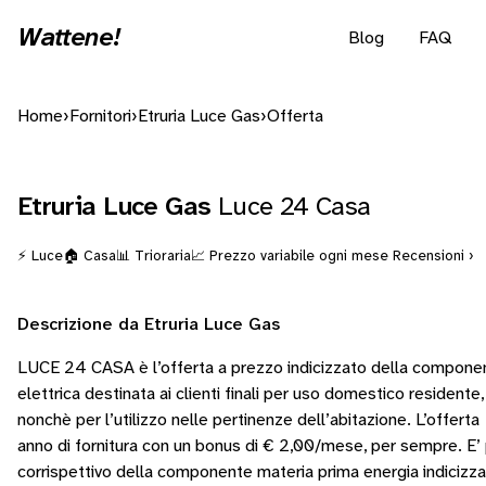
Wattene!
Blog
FAQ
Home
›
Fornitori
›
Etruria Luce Gas
›
Offerta
Etruria Luce Gas
Luce 24 Casa
⚡ Luce
🏠 Casa
📊 Trioraria
📈 Prezzo variabile ogni mese
Recensioni ›
Descrizione da Etruria Luce Gas
LUCE 24 CASA è l’offerta a prezzo indicizzato della compone
elettrica destinata ai clienti finali per uso domestico residente
nonchè per l’utilizzo nelle pertinenze dell’abitazione. L’offert
anno di fornitura con un bonus di € 2,00/mese, per sempre. E’ 
corrispettivo della componente materia prima energia indicizza