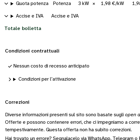
Quota potenza
Potenza
3 kW
×
1,98 €/kW
1,9
Accise e IVA
Accise e IVA
Totale bolletta
Condizioni contrattuali
Nessun costo di recesso anticipato
Condizioni per l’attivazione
Correzioni
Diverse informazioni presenti sul sito sono basate sugli
open d
Offerte e possono contenere errori, che ci impegniamo a corr
tempestivamente.
Questa offerta non ha subito correzioni.
Hai trovato un errore? Segnalacelo via
WhatsApp
,
Telegram
o