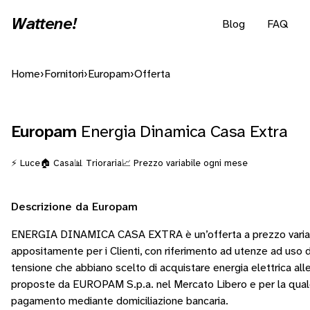
Wattene!
Blog
FAQ
Home
›
Fornitori
›
Europam
›
Offerta
Europam
Energia Dinamica Casa Extra
⚡ Luce
🏠 Casa
📊 Trioraria
📈 Prezzo variabile ogni mese
Descrizione da Europam
ENERGIA DINAMICA CASA EXTRA è un’offerta a prezzo variab
appositamente per i Clienti, con riferimento ad utenze ad uso
tensione che abbiano scelto di acquistare energia elettrica alle
proposte da EUROPAM S.p.a. nel Mercato Libero e per la quale 
pagamento mediante domiciliazione bancaria.