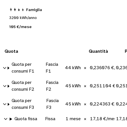
👨‍👩‍👧‍👦 Famiglia
3200 kWh/anno
105 €/mese
Quota
Quantità
Quota per
Fascia
44 kWh
×
0,236076 €/kWh
0,23
consumi F1
F1
Quota per
Fascia
45 kWh
×
0,251104 €/kWh
0,25
consumi F2
F2
Quota per
Fascia
45 kWh
×
0,224363 €/kWh
0,22
consumi F3
F3
Quota fissa
Fissa
1 mese
×
17,18 €/mese
17,1