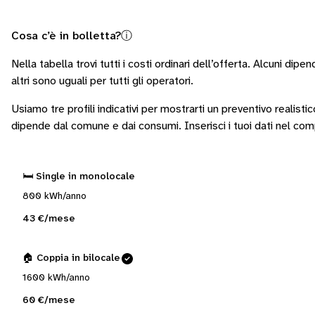
Cosa c’è in bolletta?
ⓘ
Nella tabella trovi tutti i costi ordinari dell’offerta. Alcuni
dipend
altri sono
uguali per tutti gli operatori
.
Usiamo tre profili indicativi per mostrarti un preventivo realisti
dipende dal comune e dai consumi.
Inserisci i tuoi dati nel co
🛏️ Single in monolocale
800 kWh/anno
43 €/mese
🏠 Coppia in bilocale
1600 kWh/anno
60 €/mese