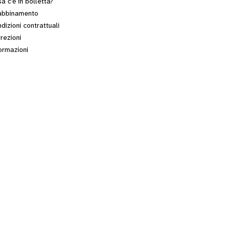
a c’è in bolletta?
abbinamento
dizioni contrattuali
rezioni
ormazioni