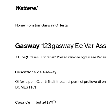
Wattene!
Home
›
Fornitori
›
Gasway
›
Offerta
Gasway
123gasway Ee Var Ass
⚡ Luce
🏠 Casa
📊 Trioraria
📈 Prezzo variabile ogni mese
Recens
Descrizione da Gasway
Offerta per i Clienti finali titolari di punti di prelievo d
DOMESTICI.
Cosa c’è in bolletta?
ⓘ