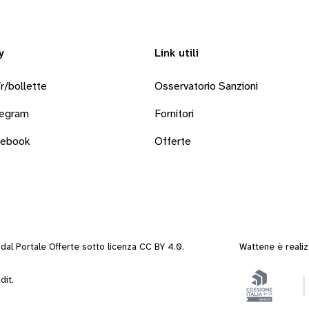
y
Link utili
r/bollette
Osservatorio Sanzioni
legram
Fornitori
cebook
Offerte
i dal
Portale Offerte
sotto
licenza CC BY 4.0
.
Wattene è reali
dit
.