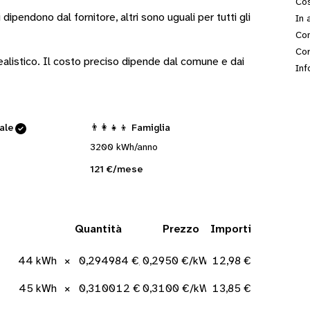
Cos
i
dipendono dal fornitore
, altri sono
uguali per tutti gli
In 
Con
Cor
 realistico. Il costo preciso dipende dal comune e dai
Inf
cale
👨‍👩‍👧‍👦 Famiglia
3200 kWh/anno
121 €/mese
Quantità
Prezzo
Importi
44 kWh
×
0,294984 €/kWh
0,2950 €/kWh
12,98 €
45 kWh
×
0,310012 €/kWh
0,3100 €/kWh
13,85 €