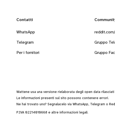
Contatti
Communit
WhatsApp
reddit.com/
Telegram
Gruppo Te
Per i fornitori
Gruppo Fa
Wattene usa una versione rielaborata degli
open data
rilasciat
Le informazioni presenti sul sito possono contenere errori.
Ne hai trovato uno? Segnalacelo via
WhatsApp
,
Telegram
o
Red
P.IVA 02214010668 e altre
informazioni legali
.