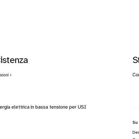
istenza
S
Con
ioni ›
i energia elettrica in bassa tensione per USI
Su
Des