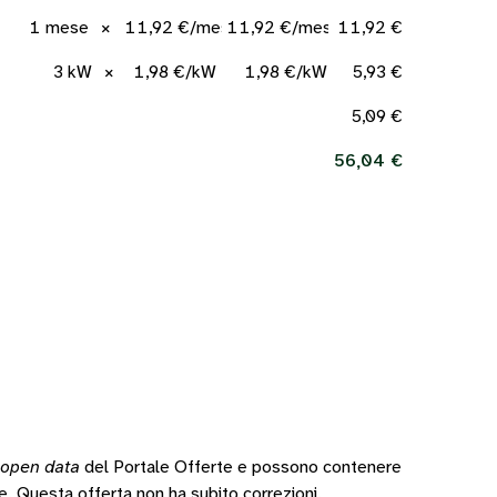
1 mese
×
11,92 €/mese
11,92 €/mese
11,92 €
3 kW
×
1,98 €/kW
1,98 €/kW
5,93 €
5,09 €
56,04 €
open data
del Portale Offerte e possono contenere
te.
Questa offerta non ha subito correzioni.