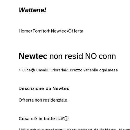
Wattene!
Home
›
Fornitori
›
Newtec
›
Offerta
Newtec
non resid NO conn
⚡ Luce
🏠 Casa
📊 Trioraria
📈 Prezzo variabile ogni mese
Descrizione da Newtec
Offerta non residenziale.
Cosa c’è in bolletta?
ⓘ