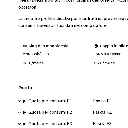
Nella tabella trovi tutti i costi ordinari dell’offerta. Alcun
operatori
.
Usiamo tre profili indicativi per mostrarti un preventivo
consumi.
Inserisci i tuoi dati nel comparatore.
🛏️ Single in monolocale
🏠 Coppia in bilo
800 kWh/anno
1600 kWh/anno
38 €/mese
56 €/mese
Quota
Quota per consumi F1
Fascia F1
Quota per consumi F2
Fascia F2
Quota per consumi F3
Fascia F3