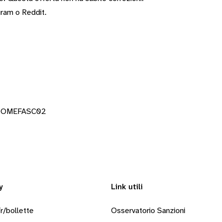
gram
o
Reddit
.
CDOMEFASC02
y
Link utili
r/bollette
Osservatorio Sanzioni