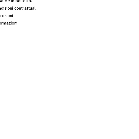
a c’è in bolletta?
dizioni contrattuali
rezioni
ormazioni