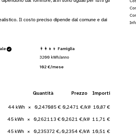
i
dipendono dal fornitore
, altri sono
uguali per tutti gli
Cos
Con
Cor
 realistico. Il costo preciso dipende dal comune e dai
Inf
cale
👨‍👩‍👧‍👦 Famiglia
3200 kWh/anno
102 €/mese
Quantità
Prezzo
Importi
44 kWh
×
0,247085 €/kWh
0,2471 €/kWh
10,87 €
45 kWh
×
0,262113 €/kWh
0,2621 €/kWh
11,71 €
45 kWh
×
0,235372 €/kWh
0,2354 €/kWh
10,51 €