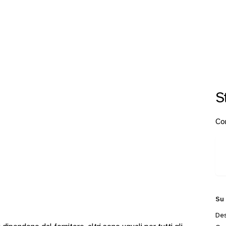
S
Con
Su
Des