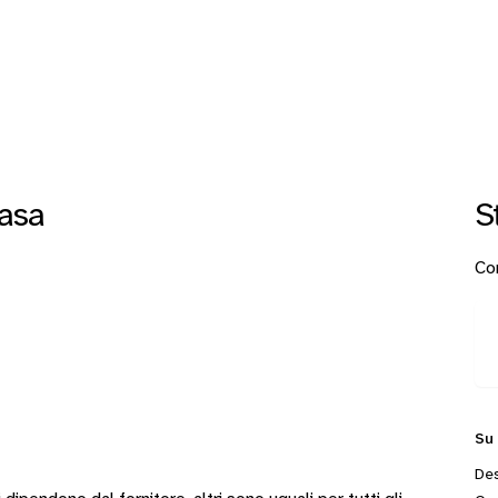
asa
S
Con
Su
Des