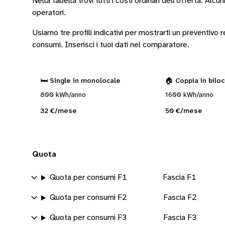
Nella tabella trovi tutti i costi ordinari dell’offerta. Alcun
operatori
.
Usiamo tre profili indicativi per mostrarti un preventivo
consumi.
Inserisci i tuoi dati nel comparatore.
🛏️ Single in monolocale
🏠 Coppia in bilo
800 kWh/anno
1600 kWh/anno
32 €/mese
50 €/mese
Quota
Quota per consumi F1
Fascia F1
Quota per consumi F2
Fascia F2
Quota per consumi F3
Fascia F3