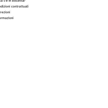
a c’è in bolletta?
dizioni contrattuali
rezioni
ormazioni