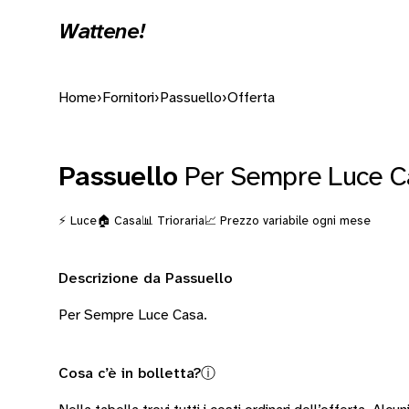
Wattene!
Home
›
Fornitori
›
Passuello
›
Offerta
Passuello
Per Sempre Luce C
⚡ Luce
🏠 Casa
📊 Trioraria
📈 Prezzo variabile ogni mese
Descrizione da Passuello
Per Sempre Luce Casa.
Cosa c’è in bolletta?
ⓘ