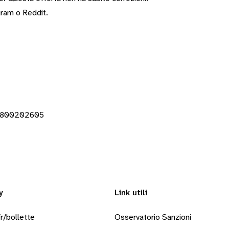
gram
o
Reddit
.
01800202605
y
Link utili
r/bollette
Osservatorio Sanzioni