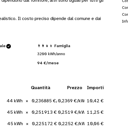
i
dipendono dal fornitore
, altri sono
uguali per tutti gli
Cos
Con
Cor
 realistico. Il costo preciso dipende dal comune e dai
Inf
cale
👨‍👩‍👧‍👦 Famiglia
3200 kWh/anno
94 €/mese
Quantità
Prezzo
Importi
44 kWh
×
0,236885 €/kWh
0,2369 €/kWh
10,42 €
45 kWh
×
0,251913 €/kWh
0,2519 €/kWh
11,25 €
45 kWh
×
0,225172 €/kWh
0,2252 €/kWh
10,06 €