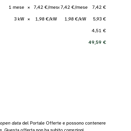
1 mese
×
7,42 €/mese
7,42 €/mese
7,42 €
3 kW
×
1,98 €/kW
1,98 €/kW
5,93 €
4,51 €
49,59 €
open data
del Portale Offerte e possono contenere
te.
Questa offerta non ha subito correzioni.