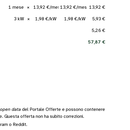
1 mese
×
13,92 €/mese
13,92 €/mese
13,92 €
3 kW
×
1,98 €/kW
1,98 €/kW
5,93 €
5,26 €
57,87 €
open data
del Portale Offerte e possono contenere
te.
Questa offerta non ha subito correzioni.
gram
o
Reddit
.