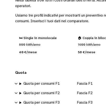
Nella tabella trovi tutti i costi ordinari dell’offerta. Alcun
operatori
.
Usiamo tre profili indicativi per mostrarti un preventivo
consumi.
Inserisci i tuoi dati nel comparatore.
🛏️ Single in monolocale
🏠 Coppia in bilo
800 kWh/anno
1600 kWh/anno
40 €/mese
58 €/mese
Quota
Quota per consumi F1
Fascia F1
Quota per consumi F2
Fascia F2
Quota per consumi F3
Fascia F3