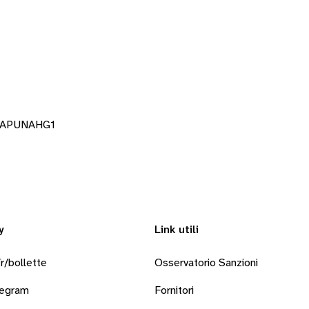
3FAPUNAHG1
y
Link utili
r/bollette
Osservatorio Sanzioni
legram
Fornitori