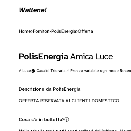
Wattene!
Home
›
Fornitori
›
PolisEnergia
›
Offerta
PolisEnergia
Amica Luce
⚡ Luce
🏠 Casa
📊 Trioraria
📈 Prezzo variabile ogni mese
Recens
Descrizione da PolisEnergia
OFFERTA RISERVATA AI CLIENTI DOMESTICO.
Cosa c’è in bolletta?
ⓘ