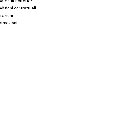
a c’è in bolletta?
dizioni contrattuali
rezioni
ormazioni