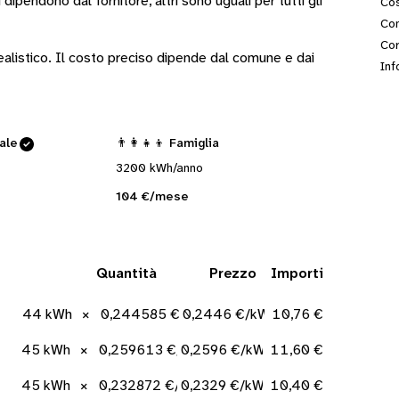
i
dipendono dal fornitore
, altri sono
uguali per tutti gli
Cos
Con
Cor
 realistico. Il costo preciso dipende dal comune e dai
Inf
cale
👨‍👩‍👧‍👦 Famiglia
3200 kWh/anno
104 €/mese
Quantità
Prezzo
Importi
44 kWh
×
0,244585 €/kWh
0,2446 €/kWh
10,76 €
45 kWh
×
0,259613 €/kWh
0,2596 €/kWh
11,60 €
45 kWh
×
0,232872 €/kWh
0,2329 €/kWh
10,40 €