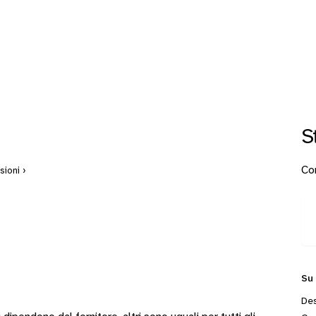
S
Con
ioni ›
Su
Des