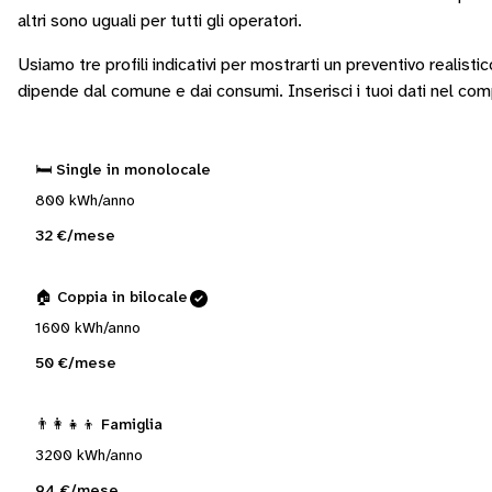
altri sono
uguali per tutti gli operatori
.
Usiamo tre profili indicativi per mostrarti un preventivo realisti
dipende dal comune e dai consumi.
Inserisci i tuoi dati nel co
🛏️ Single in monolocale
800 kWh/anno
32 €/mese
🏠 Coppia in bilocale
1600 kWh/anno
50 €/mese
👨‍👩‍👧‍👦 Famiglia
3200 kWh/anno
94 €/mese