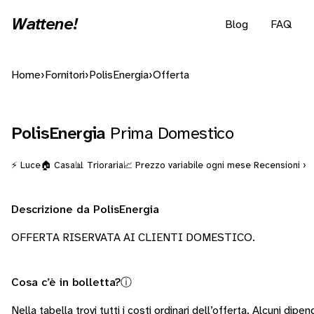
Wattene!
Blog
FAQ
Home
›
Fornitori
›
PolisEnergia
›
Offerta
PolisEnergia
Prima Domestico
⚡ Luce
🏠 Casa
📊 Trioraria
📈 Prezzo variabile ogni mese
Recensioni ›
Descrizione da PolisEnergia
OFFERTA RISERVATA AI CLIENTI DOMESTICO.
Cosa c’è in bolletta?
ⓘ
Nella tabella trovi tutti i costi ordinari dell’offerta. Alcuni
dipend