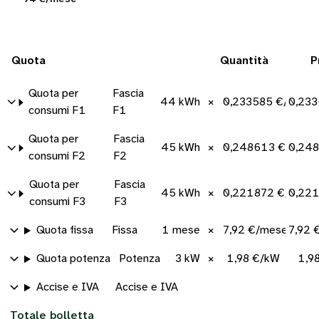
Quota
Quantità
P
Quota per
Fascia
44 kWh
×
0,233585 €/kWh
0,233
consumi F1
F1
Quota per
Fascia
45 kWh
×
0,248613 €/kWh
0,24
consumi F2
F2
Quota per
Fascia
45 kWh
×
0,221872 €/kWh
0,22
consumi F3
F3
Quota fissa
Fissa
1 mese
×
7,92 €/mese
7,92 
Quota potenza
Potenza
3 kW
×
1,98 €/kW
1,9
Accise e IVA
Accise e IVA
Totale bolletta