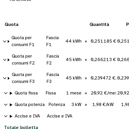
Quota
Quantità
P
Quota per
Fascia
44 kWh
×
0,251185 €/kWh
0,25
consumi F1
F1
Quota per
Fascia
45 kWh
×
0,266213 €/kWh
0,26
consumi F2
F2
Quota per
Fascia
45 kWh
×
0,239472 €/kWh
0,23
consumi F3
F3
Quota fissa
Fissa
1 mese
×
20,92 €/mese
20,9
Quota potenza
Potenza
3 kW
×
1,98 €/kW
1,9
Accise e IVA
Accise e IVA
Totale bolletta