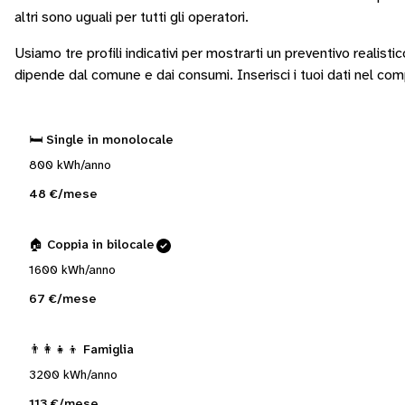
altri sono
uguali per tutti gli operatori
.
Usiamo tre profili indicativi per mostrarti un preventivo realisti
dipende dal comune e dai consumi.
Inserisci i tuoi dati nel co
🛏️ Single in monolocale
800 kWh/anno
48 €/mese
🏠 Coppia in bilocale
1600 kWh/anno
67 €/mese
👨‍👩‍👧‍👦 Famiglia
3200 kWh/anno
113 €/mese