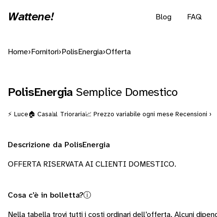
Wattene!
Blog
FAQ
Home
›
Fornitori
›
PolisEnergia
›
Offerta
PolisEnergia
Semplice Domestico
⚡ Luce
🏠 Casa
📊 Trioraria
📈 Prezzo variabile ogni mese
Recensioni ›
Descrizione da PolisEnergia
OFFERTA RISERVATA AI CLIENTI DOMESTICO.
Cosa c’è in bolletta?
ⓘ
Nella tabella trovi tutti i costi ordinari dell’offerta. Alcuni
dipend