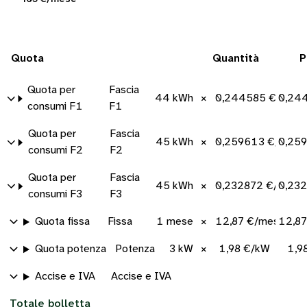
Quota
Quantità
P
Quota per
Fascia
44 kWh
×
0,244585 €/kWh
0,24
consumi F1
F1
Quota per
Fascia
45 kWh
×
0,259613 €/kWh
0,25
consumi F2
F2
Quota per
Fascia
45 kWh
×
0,232872 €/kWh
0,23
consumi F3
F3
Quota fissa
Fissa
1 mese
×
12,87 €/mese
12,8
Quota potenza
Potenza
3 kW
×
1,98 €/kW
1,9
Accise e IVA
Accise e IVA
Totale bolletta