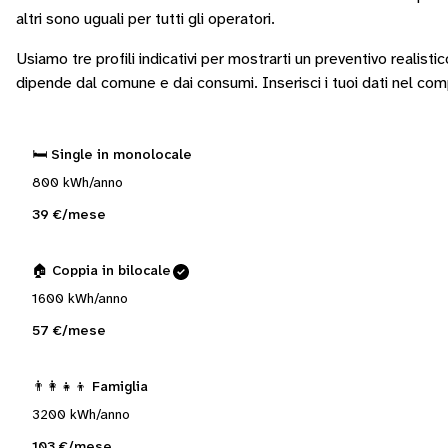
altri sono
uguali per tutti gli operatori
.
Usiamo tre profili indicativi per mostrarti un preventivo realisti
dipende dal comune e dai consumi.
Inserisci i tuoi dati nel co
🛏️ Single in monolocale
800 kWh/anno
39 €/mese
🏠 Coppia in bilocale
1600 kWh/anno
57 €/mese
👨‍👩‍👧‍👦 Famiglia
3200 kWh/anno
103 €/mese