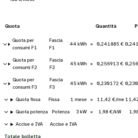
Quota
Quantità
P
Quota per
Fascia
44 kWh
×
0,241885 €/kWh
0,24
consumi F1
F1
Quota per
Fascia
45 kWh
×
0,256913 €/kWh
0,25
consumi F2
F2
Quota per
Fascia
45 kWh
×
0,230172 €/kWh
0,23
consumi F3
F3
Quota fissa
Fissa
1 mese
×
11,42 €/mese
11,4
Quota potenza
Potenza
3 kW
×
1,98 €/kW
1,9
Accise e IVA
Accise e IVA
Totale bolletta