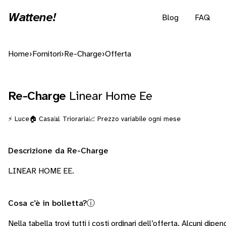
Wattene!
Blog
FAQ
Home
›
Fornitori
›
Re-Charge
›
Offerta
Re-Charge
Linear Home Ee
⚡ Luce
🏠 Casa
📊 Trioraria
📈 Prezzo variabile ogni mese
Descrizione da Re-Charge
LINEAR HOME EE.
Cosa c’è in bolletta?
ⓘ
Nella tabella trovi tutti i costi ordinari dell’offerta. Alcuni
dipend