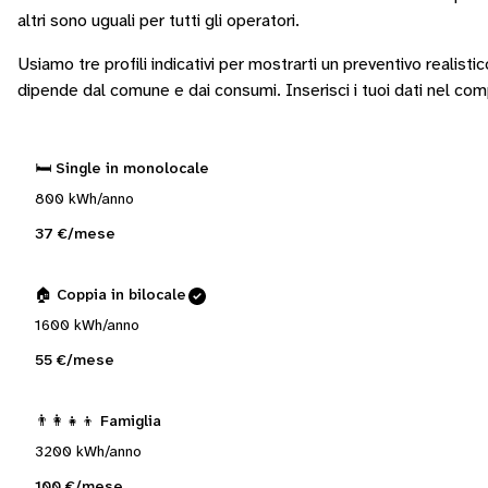
altri sono
uguali per tutti gli operatori
.
Usiamo tre profili indicativi per mostrarti un preventivo realisti
dipende dal comune e dai consumi.
Inserisci i tuoi dati nel co
🛏️ Single in monolocale
800 kWh/anno
37 €/mese
🏠 Coppia in bilocale
1600 kWh/anno
55 €/mese
👨‍👩‍👧‍👦 Famiglia
3200 kWh/anno
100 €/mese