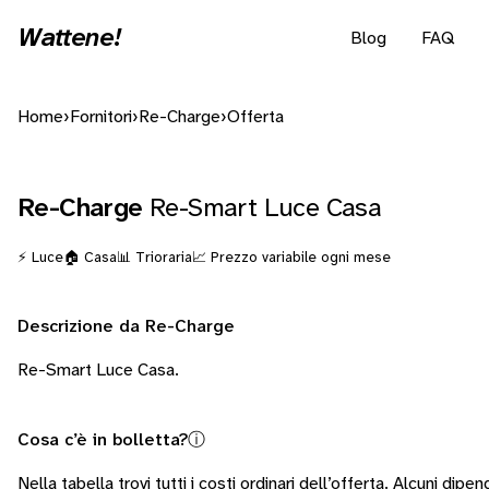
Wattene!
Blog
FAQ
Home
›
Fornitori
›
Re-Charge
›
Offerta
Re-Charge
Re-Smart Luce Casa
⚡ Luce
🏠 Casa
📊 Trioraria
📈 Prezzo variabile ogni mese
Descrizione da Re-Charge
Re-Smart Luce Casa.
Cosa c’è in bolletta?
ⓘ
Nella tabella trovi tutti i costi ordinari dell’offerta. Alcuni
dipend