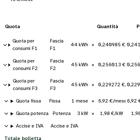
Quota
Quantità
P
Quota per
Fascia
44 kWh
×
0,240985 €/kWh
0,24
consumi F1
F1
Quota per
Fascia
45 kWh
×
0,256013 €/kWh
0,25
consumi F2
F2
Quota per
Fascia
45 kWh
×
0,229272 €/kWh
0,22
consumi F3
F3
Quota fissa
Fissa
1 mese
×
6,92 €/mese
6,92 
Quota potenza
Potenza
3 kW
×
1,98 €/kW
1,9
Accise e IVA
Accise e IVA
Totale bolletta