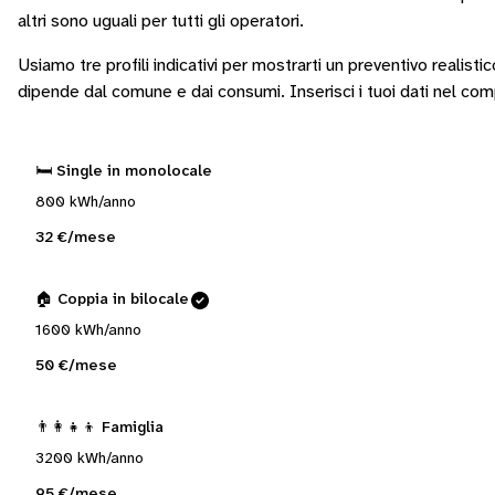
altri sono
uguali per tutti gli operatori
.
Usiamo tre profili indicativi per mostrarti un preventivo realisti
dipende dal comune e dai consumi.
Inserisci i tuoi dati nel co
🛏️ Single in monolocale
800 kWh/anno
32 €/mese
🏠 Coppia in bilocale
1600 kWh/anno
50 €/mese
👨‍👩‍👧‍👦 Famiglia
3200 kWh/anno
95 €/mese