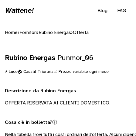
Wattene!
Blog
FAQ
Home
›
Fornitori
›
Rubino Energas
›
Offerta
Rubino Energas
Punmor_06
⚡ Luce
🏠 Casa
📊 Trioraria
📈 Prezzo variabile ogni mese
Descrizione da Rubino Energas
OFFERTA RISERVATA AI CLIENTI DOMESTICO.
Cosa c’è in bolletta?
ⓘ
Nella tabella trovi tutti i costi ordinari dell’offerta. Alcuni
dipend