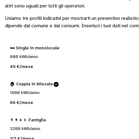
altri sono
uguali per tutti gli operatori
.
Usiamo tre profili indicativi per mostrarti un preventivo realisti
dipende dal comune e dai consumi.
Inserisci i tuoi dati nel co
🛏️ Single in monolocale
800 kWh/anno
45 €/mese
🏠 Coppia in bilocale
1600 kWh/anno
66 €/mese
👨‍👩‍👧‍👦 Famiglia
3200 kWh/anno
117 €/mese