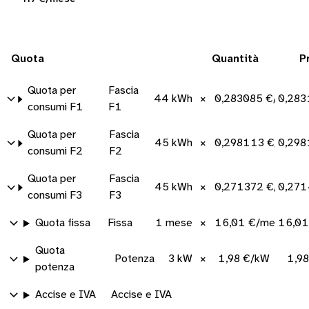
Quota
Quantità
P
Quota per
Fascia
44 kWh
×
0,283085 €/kWh
0,283
consumi F1
F1
Quota per
Fascia
45 kWh
×
0,298113 €/kWh
0,298
consumi F2
F2
Quota per
Fascia
45 kWh
×
0,271372 €/kWh
0,271
consumi F3
F3
Quota fissa
Fissa
1 mese
×
16,01 €/mese
16,01
Quota
Potenza
3 kW
×
1,98 €/kW
1,9
potenza
Accise e IVA
Accise e IVA