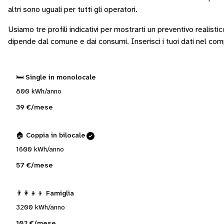
altri sono
uguali per tutti gli operatori
.
Usiamo tre profili indicativi per mostrarti un preventivo realisti
dipende dal comune e dai consumi.
Inserisci i tuoi dati nel co
🛏️ Single in monolocale
800 kWh/anno
39 €/mese
🏠 Coppia in bilocale
1600 kWh/anno
57 €/mese
👨‍👩‍👧‍👦 Famiglia
3200 kWh/anno
102 €/mese