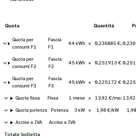
Quota
Quantità
P
Quota per
Fascia
44 kWh
×
0,236885 €/kWh
0,236
consumi F1
F1
Quota per
Fascia
45 kWh
×
0,251913 €/kWh
0,251
consumi F2
F2
Quota per
Fascia
45 kWh
×
0,225172 €/kWh
0,225
consumi F3
F3
Quota fissa
Fissa
1 mese
×
13,92 €/mese
13,92
Quota potenza
Potenza
3 kW
×
1,98 €/kW
1,9
Accise e IVA
Accise e IVA
Totale bolletta