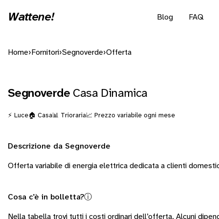
Wattene!
Blog
FAQ
Home
›
Fornitori
›
Segnoverde
›
Offerta
Segnoverde
Casa Dinamica
⚡ Luce
🏠 Casa
📊 Trioraria
📈 Prezzo variabile ogni mese
Descrizione da Segnoverde
Offerta variabile di energia elettrica dedicata a clienti domestic
Cosa c’è in bolletta?
ⓘ
Nella tabella trovi tutti i costi ordinari dell’offerta. Alcuni
dipend