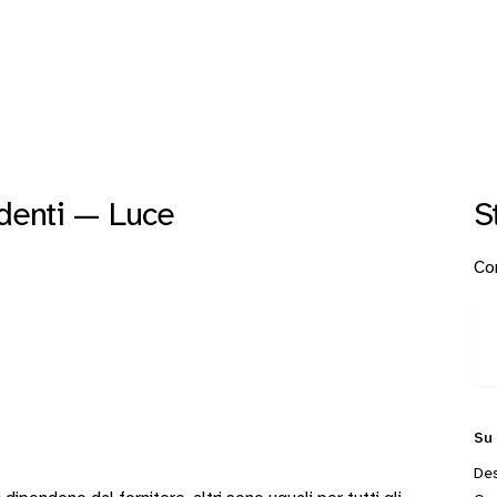
denti — Luce
S
Con
Su
Des