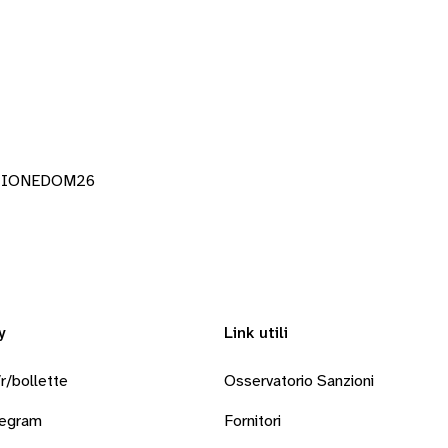
NZIONEDOM26
y
Link utili
r/bollette
Osservatorio Sanzioni
legram
Fornitori