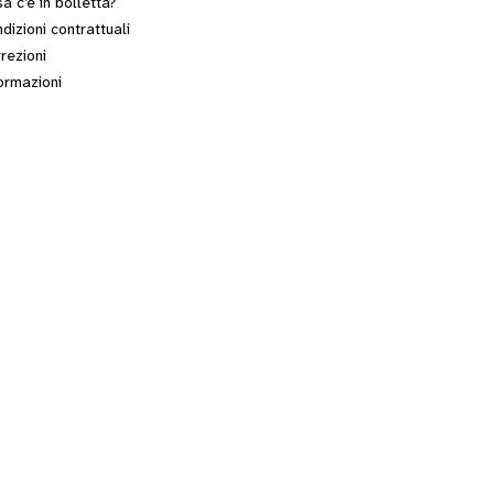
a c’è in bolletta?
dizioni contrattuali
rezioni
ormazioni