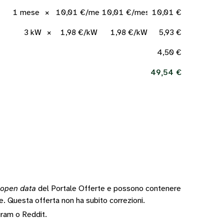
1 mese
×
10,01 €/mese
10,01 €/mese
10,01 €
3 kW
×
1,98 €/kW
1,98 €/kW
5,93 €
4,50 €
49,54 €
open data
del Portale Offerte e possono contenere
te.
Questa offerta non ha subito correzioni.
gram
o
Reddit
.