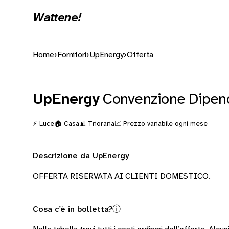
Wattene!
Home
›
Fornitori
›
UpEnergy
›
Offerta
UpEnergy
Convenzione Dipen
⚡ Luce
🏠 Casa
📊 Trioraria
📈 Prezzo variabile ogni mese
Descrizione da UpEnergy
OFFERTA RISERVATA AI CLIENTI DOMESTICO.
Cosa c’è in bolletta?
ⓘ