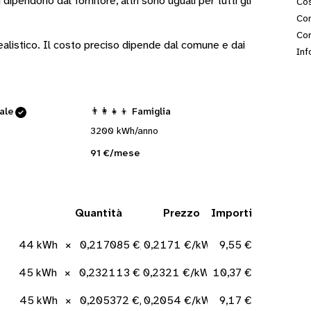
i
dipendono dal fornitore
, altri sono
uguali per tutti gli
Cos
Con
Cor
 realistico. Il costo preciso dipende dal comune e dai
Inf
cale
👨‍👩‍👧‍👦 Famiglia
3200 kWh/anno
91 €/mese
Quantità
Prezzo
Importi
44 kWh
×
0,217085 €/kWh
0,2171 €/kWh
9,55 €
45 kWh
×
0,232113 €/kWh
0,2321 €/kWh
10,37 €
45 kWh
×
0,205372 €/kWh
0,2054 €/kWh
9,17 €