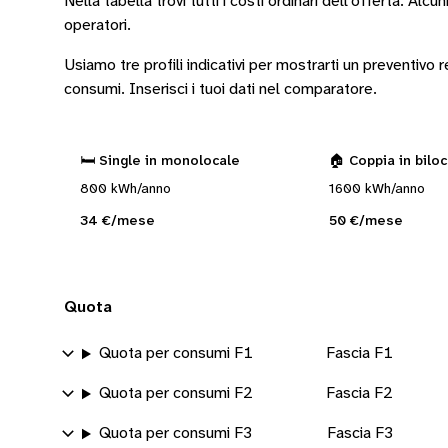
Nella tabella trovi tutti i costi ordinari dell’offerta. Alcun
operatori
.
Usiamo tre profili indicativi per mostrarti un preventivo
consumi.
Inserisci i tuoi dati nel comparatore.
🛏️ Single in monolocale
🏠 Coppia in bilo
800 kWh/anno
1600 kWh/anno
34 €/mese
50 €/mese
Quota
Quota per consumi F1
Fascia F1
Quota per consumi F2
Fascia F2
Quota per consumi F3
Fascia F3