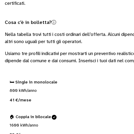
certificati.
Cosa c’è in bolletta?
ⓘ
Nella tabella trovi tutti i costi ordinari dell’offerta. Alcuni
dipend
altri sono
uguali per tutti gli operatori
.
Usiamo tre profili indicativi per mostrarti un preventivo realisti
dipende dal comune e dai consumi.
Inserisci i tuoi dati nel co
🛏️ Single in monolocale
800 kWh/anno
41 €/mese
🏠 Coppia in bilocale
1600 kWh/anno