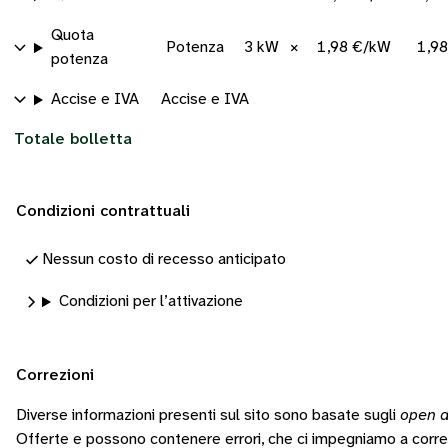
Quota
Potenza
3 kW
×
1,98 €/kW
1,9
potenza
Accise e IVA
Accise e IVA
Totale bolletta
Condizioni contrattuali
Nessun costo di recesso anticipato
Condizioni per l’attivazione
Correzioni
Diverse informazioni presenti sul sito sono basate sugli
open d
Offerte e possono contenere errori, che ci impegniamo a corr