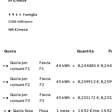
59 €/mese
👨‍👩‍👧‍👦 Famiglia
3200 kWh/anno
105 €/mese
Quota
Quantità
P
Quota per
Fascia
44 kWh
×
0,244885 €/kWh
0,244
consumi F1
F1
Quota per
Fascia
45 kWh
×
0,259913 €/kWh
0,259
consumi F2
F2
Quota per
Fascia
45 kWh
×
0,233172 €/kWh
0,233
consumi F3
F3
Quota fissa
Fissa
1 mese
×
14,92 €/mese
14,92