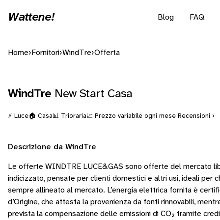
Wattene!
Blog
FAQ
Home
›
Fornitori
›
WindTre
›
Offerta
WindTre
New Start Casa
⚡ Luce
🏠 Casa
📊 Trioraria
📈 Prezzo variabile ogni mese
Recensioni ›
Descrizione da WindTre
Le offerte WINDTRE LUCE&GAS sono offerte del mercato lib
indicizzato, pensate per clienti domestici e altri usi, ideali per 
sempre allineato al mercato. L’energia elettrica fornita è certi
d’Origine, che attesta la provenienza da fonti rinnovabili, mentre
prevista la compensazione delle emissioni di CO₂ tramite credit