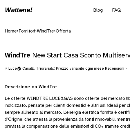
Wattene!
Blog
FAQ
Home
›
Fornitori
›
WindTre
›
Offerta
WindTre
New Start Casa Sconto Multiserv
⚡ Luce
🏠 Casa
📊 Trioraria
📈 Prezzo variabile ogni mese
Recensioni ›
Descrizione da WindTre
Le offerte WINDTRE LUCE&GAS sono offerte del mercato lib
indicizzato, pensate per clienti domestici e altri usi, ideali per 
sempre allineato al mercato. L’energia elettrica fornita è certi
d’Origine, che attesta la provenienza da fonti rinnovabili, mentre
prevista la compensazione delle emissioni di CO₂ tramite credit