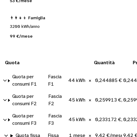
53 €/mese
👨‍👩‍👧‍👦 Famiglia
3200 kWh/anno
99 €/mese
Quota
Quantità
P
Quota per
Fascia
44 kWh
×
0,244885 €/kWh
0,244
consumi F1
F1
Quota per
Fascia
45 kWh
×
0,259913 €/kWh
0,259
consumi F2
F2
Quota per
Fascia
45 kWh
×
0,233172 €/kWh
0,233
consumi F3
F3
Quota fissa
Fissa
1 mese
×
9,42 €/mese
9,42 