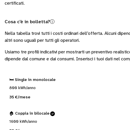
certificati.
Cosa c’è in bolletta?
ⓘ
Nella tabella trovi tutti i costi ordinari dell’offerta. Alcuni
dipend
altri sono
uguali per tutti gli operatori
.
Usiamo tre profili indicativi per mostrarti un preventivo realisti
dipende dal comune e dai consumi.
Inserisci i tuoi dati nel co
🛏️ Single in monolocale
800 kWh/anno
35 €/mese
🏠 Coppia in bilocale
1600 kWh/anno