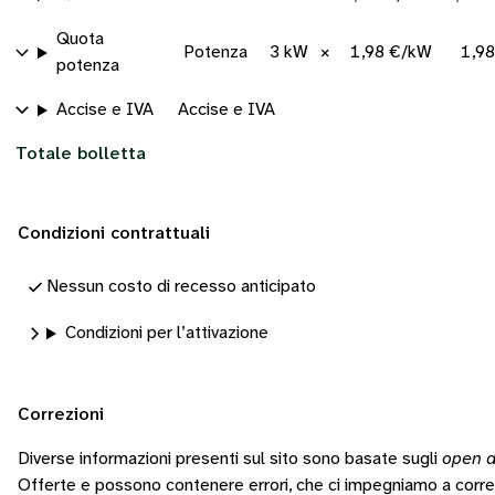
Quota
Potenza
3 kW
×
1,98 €/kW
1,9
potenza
Accise e IVA
Accise e IVA
Totale bolletta
Condizioni contrattuali
Nessun costo di recesso anticipato
Condizioni per l’attivazione
Correzioni
Diverse informazioni presenti sul sito sono basate sugli
open d
Offerte e possono contenere errori, che ci impegniamo a corr