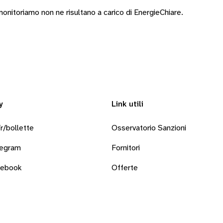
nitoriamo non ne risultano a carico di EnergieChiare.
y
Link utili
r/bollette
Osservatorio Sanzioni
legram
Fornitori
cebook
Offerte