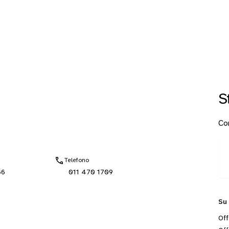
S
Con
Telefono
66
011 470 1709
Su
Off