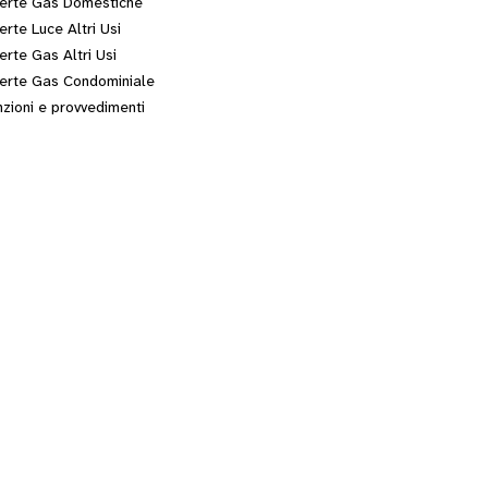
erte Gas Domestiche
erte Luce Altri Usi
erte Gas Altri Usi
erte Gas Condominiale
zioni e provvedimenti