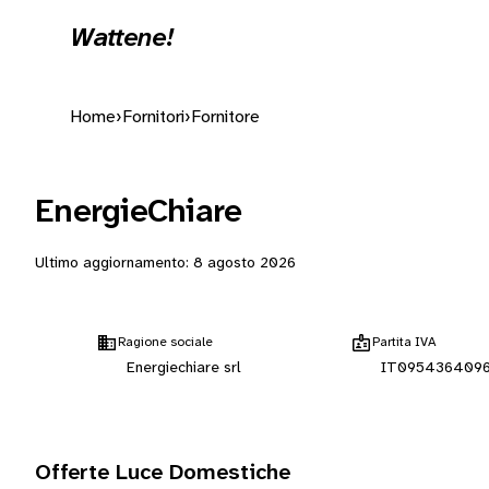
Wattene!
Home
›
Fornitori
›
Fornitore
EnergieChiare
Ultimo aggiornamento:
8 agosto 2026
Ragione sociale
Partita IVA
Energiechiare srl
IT095436409
Offerte Luce Domestiche