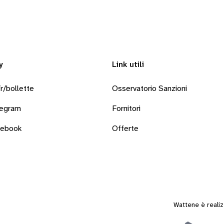
y
Link utili
r/bollette
Osservatorio Sanzioni
legram
Fornitori
cebook
Offerte
Wattene è reali