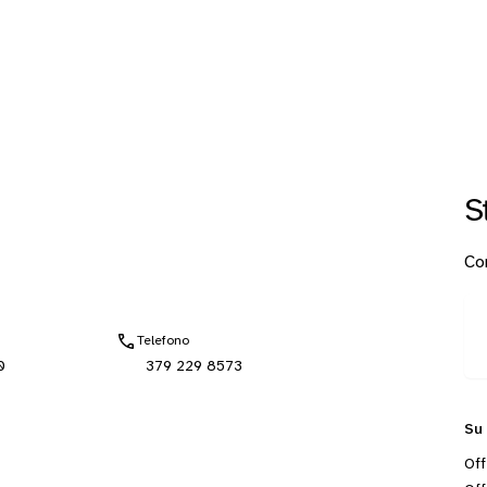
S
Con
Telefono
0
379 229 8573
Su
Off