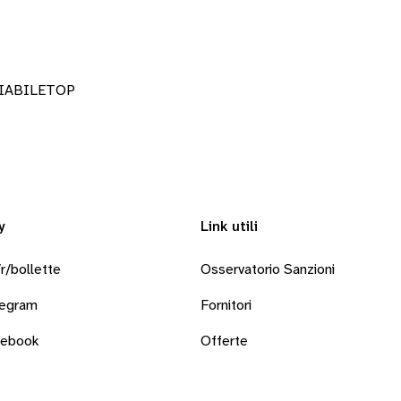
RIABILETOP
y
Link utili
r/bollette
Osservatorio Sanzioni
legram
Fornitori
cebook
Offerte