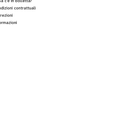
a c’è in bolletta?
dizioni contrattuali
rezioni
ormazioni