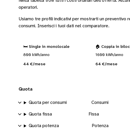
Nella tabella trovi tutti i costi ordinari dell’offerta. Alcun
operatori
.
Usiamo tre profili indicativi per mostrarti un preventivo
consumi.
Inserisci i tuoi dati nel comparatore.
🛏️ Single in monolocale
🏠 Coppia in bilo
800 kWh/anno
1600 kWh/anno
44 €/mese
64 €/mese
Quota
Quota per consumi
Consumi
Quota fissa
Fissa
Quota potenza
Potenza