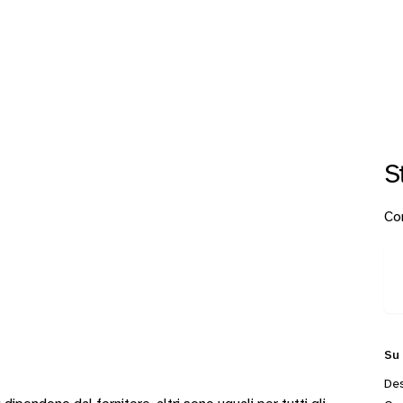
S
Con
Su
Des