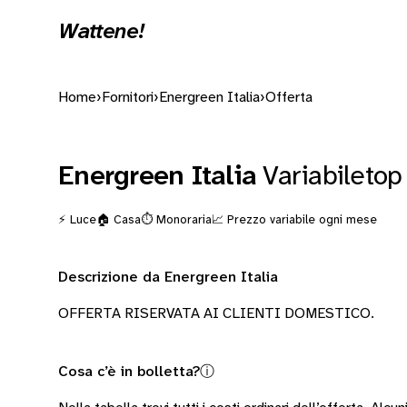
Wattene!
Home
›
Fornitori
›
Energreen Italia
›
Offerta
Energreen Italia
Variabiletop
⚡ Luce
🏠 Casa
⏱️ Monoraria
📈 Prezzo variabile ogni mese
Descrizione da Energreen Italia
OFFERTA RISERVATA AI CLIENTI DOMESTICO.
Cosa c’è in bolletta?
ⓘ