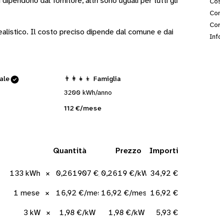
i
dipendono dal fornitore
, altri sono
uguali per tutti gli
Cos
Con
Cor
 realistico. Il costo preciso dipende dal comune e dai
Inf
cale
👨‍👩‍👧‍👦 Famiglia
3200 kWh/anno
112 €/mese
Quantità
Prezzo
Importi
133 kWh
×
0,261907 €/kWh
0,2619 €/kWh
34,92 €
1 mese
×
16,92 €/mese
16,92 €/mese
16,92 €
3 kW
×
1,98 €/kW
1,98 €/kW
5,93 €